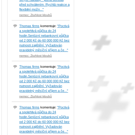
před schválením. Rychlá reakce a
flexibilní možn..."
nemoc: Ztuhlost kloubů
Thomas firms
komentuje:
"Poctivá
a spolehlivá půjčka do 24
hodin.Seriózní nebankovní půjčka
od 2 000 Kč do 60 000 000 Kč bez
nutnosti zajištění. Vyžadován
pravidelný měsíční příjem a če..."
nemoc: Ztuhlost kloubů
Thomas firms
komentuje:
"Poctivá
a spolehlivá půjčka do 24
hodin.Seriózní nebankovní půjčka
od 2 000 Kč do 60 000 000 Kč bez
nutnosti zajištění. Vyžadován
pravidelný měsíční příjem a če..."
nemoc: Ztuhlost kloubů
Thomas firms
komentuje:
"Poctivá
a spolehlivá půjčka do 24
hodin.Seriózní nebankovní půjčka
od 2 000 Kč do 60 000 000 Kč bez
nutnosti zajištění. Vyžadován
pravidelný měsíční příjem a če..."