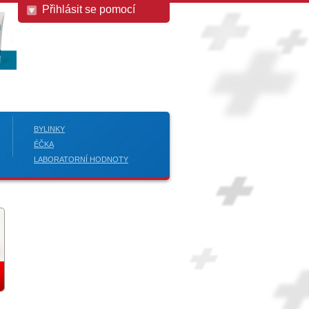
Přihlásit se pomocí
BYLINKY
ÉČKA
LABORATORNÍ HODNOTY