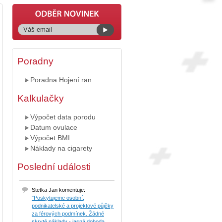
Poradny
Poradna Hojení ran
Kalkulačky
Výpočet data porodu
Datum ovulace
Výpočet BMI
Náklady na cigarety
Poslední události
Stetka Jan komentuje:
"Poskytujeme osobní,
podnikatelské a projektové půjčky
za férových podmínek. Žádné
skryté náklady - jasná dohoda