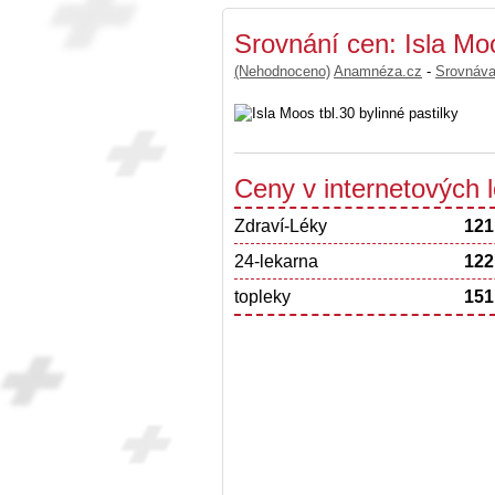
Srovnání cen: Isla Moo
(Nehodnoceno)
Anamnéza.cz
-
Srovnáv
Ceny v internetových
Zdraví-Léky
121
24-lekarna
122
topleky
151