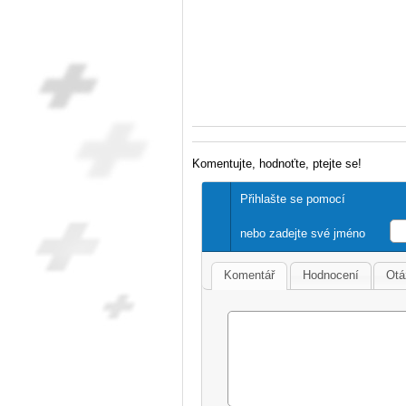
Komentujte, hodnoťte, ptejte se!
Přihlašte se pomocí
nebo zadejte své jméno
Komentář
Hodnocení
Otá