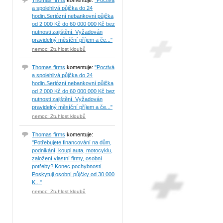
Thomas firms
komentuje:
"Poctivá
a spolehlivá půjčka do 24
hodin.Seriózní nebankovní půjčka
od 2 000 Kč do 60 000 000 Kč bez
nutnosti zajištění. Vyžadován
pravidelný měsíční příjem a če..."
nemoc: Ztuhlost kloubů
Thomas firms
komentuje:
"Poctivá
a spolehlivá půjčka do 24
hodin.Seriózní nebankovní půjčka
od 2 000 Kč do 60 000 000 Kč bez
nutnosti zajištění. Vyžadován
pravidelný měsíční příjem a če..."
nemoc: Ztuhlost kloubů
Thomas firms
komentuje:
"Potřebujete financování na dům,
podnikání, koupi auta, motocyklu,
založení vlastní firmy, osobní
potřeby? Konec pochybností.
Poskytuji osobní půjčky od 30 000
K..."
nemoc: Ztuhlost kloubů