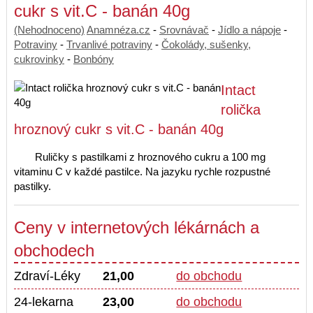
cukr s vit.C - banán 40g
(Nehodnoceno)
Anamnéza.cz
-
Srovnávač
-
Jídlo a nápoje
-
Potraviny
-
Trvanlivé potraviny
-
Čokolády, sušenky,
cukrovinky
-
Bonbóny
Intact
rolička
hroznový cukr s vit.C - banán 40g
Ruličky s pastilkami z hroznového cukru a 100 mg
vitaminu C v každé pastilce. Na jazyku rychle rozpustné
pastilky.
Ceny v internetových lékárnách a
obchodech
Zdraví-Léky
21,00
do obchodu
24-lekarna
23,00
do obchodu