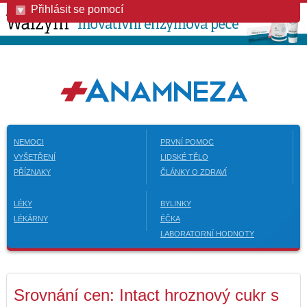
Přihlásit se pomocí
NEMOCI
PRVNÍ POMOC
VYŠETŘENÍ
LIDSKÉ TĚLO
PŘÍZNAKY
ČLÁNKY O ZDRAVÍ
LÉKY
BYLINKY
LÉKÁRNY
ÉČKA
LABORATORNÍ HODNOTY
Srovnání cen: Intact hroznový cukr s