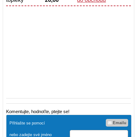
topleky
26,00
do obchodu
Komentujte, hodnoťte, ptejte se!
Emailu
Přihlašte se pomocí
nebo zadejte své jméno