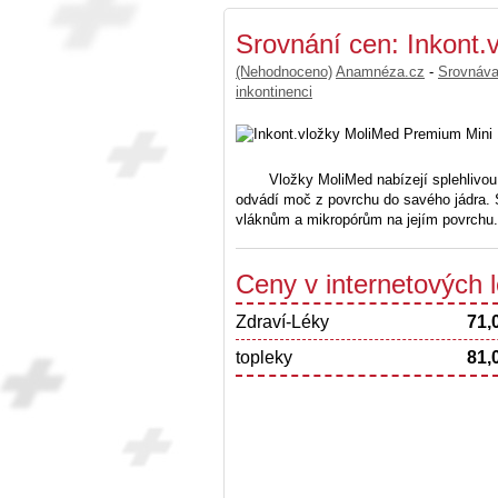
Srovnání cen: Inkont
(Nehodnoceno)
Anamnéza.cz
-
Srovnáv
inkontinenci
Vložky MoliMed nabízejí splehlivou
odvádí moč z povrchu do savého jádra. 
vláknům a mikropórům na jejím povrchu.
Ceny v internetových
Zdraví-Léky
71,
topleky
81,