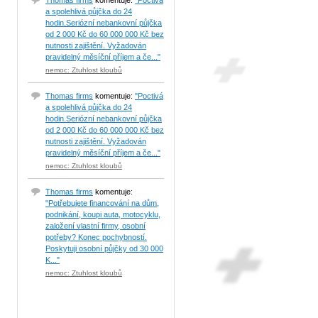
Thomas firms
komentuje:
"Poctivá
a spolehlivá půjčka do 24
hodin.Seriózní nebankovní půjčka
od 2 000 Kč do 60 000 000 Kč bez
nutnosti zajištění. Vyžadován
pravidelný měsíční příjem a če..."
nemoc: Ztuhlost kloubů
Thomas firms
komentuje:
"Poctivá
a spolehlivá půjčka do 24
hodin.Seriózní nebankovní půjčka
od 2 000 Kč do 60 000 000 Kč bez
nutnosti zajištění. Vyžadován
pravidelný měsíční příjem a če..."
nemoc: Ztuhlost kloubů
Thomas firms
komentuje:
"Potřebujete financování na dům,
podnikání, koupi auta, motocyklu,
založení vlastní firmy, osobní
potřeby? Konec pochybností.
Poskytuji osobní půjčky od 30 000
K..."
nemoc: Ztuhlost kloubů