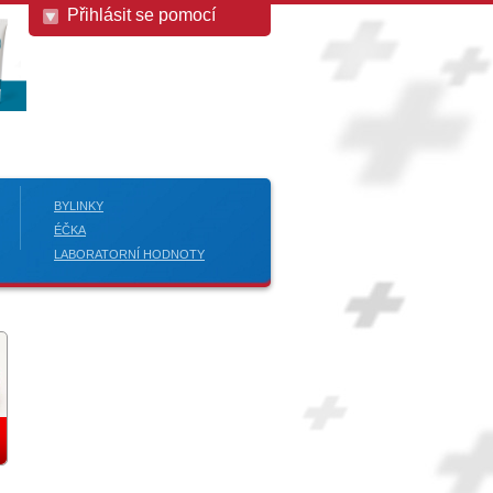
Přihlásit se pomocí
BYLINKY
ÉČKA
LABORATORNÍ HODNOTY