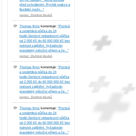
před schválením. Rychlá reakce a
flexibilní možn..."
nemoc: Ztuhlost kloubů
Thomas firms
komentuje:
"Poctivá
a spolehlivá půjčka do 24
hodin.Seriózní nebankovní půjčka
od 2 000 Kč do 60 000 000 Kč bez
nutnosti zajištění. Vyžadován
pravidelný měsíční příjem a če..."
nemoc: Ztuhlost kloubů
Thomas firms
komentuje:
"Poctivá
a spolehlivá půjčka do 24
hodin.Seriózní nebankovní půjčka
od 2 000 Kč do 60 000 000 Kč bez
nutnosti zajištění. Vyžadován
pravidelný měsíční příjem a če..."
nemoc: Ztuhlost kloubů
Thomas firms
komentuje:
"Poctivá
a spolehlivá půjčka do 24
hodin.Seriózní nebankovní půjčka
od 2 000 Kč do 60 000 000 Kč bez
nutnosti zajištění. Vyžadován
pravidelný měsíční příjem a če..."