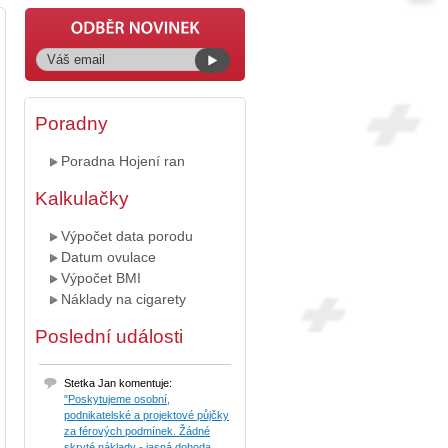
Poradny
Poradna Hojení ran
Kalkulačky
Výpočet data porodu
Datum ovulace
Výpočet BMI
Náklady na cigarety
Poslední události
Stetka Jan komentuje:
"Poskytujeme osobní,
podnikatelské a projektové půjčky
za férových podmínek. Žádné
skryté náklady - jasná dohoda