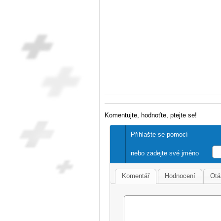
Komentujte, hodnoťte, ptejte se!
Přihlašte se pomocí
nebo zadejte své jméno
Komentář
Hodnocení
Otá