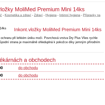
.vložky MoliMed Premium Mini 14ks
ač
-
Kosmetika a zdraví
-
Zdraví
-
Hygiena
-
Intimní hygiena
-
Přípravky na
Inkont.vložky MoliMed Premium Mini 14ks
 ochranu při lehkém úniku moči. Povrchová vrstva Dry Plus Vlies rychle
Spodní strana je maximálně ohleduplná k pokožce díky jemným přírodním
 lékárnách a obchodech
00
do obchodu
00
do obchodu