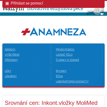
Přihlásit se pomocí
NEMOCI
PRVNÍ POMOC
VYŠETŘENÍ
LIDSKÉ TĚLO
PŘÍZNAKY
ČLÁNKY O ZDRAVÍ
LÉKY
BYLINKY
LÉKÁRNY
ÉČKA
LABORATORNÍ HODNOTY
Srovnání cen: Inkont.vložky MoliMed