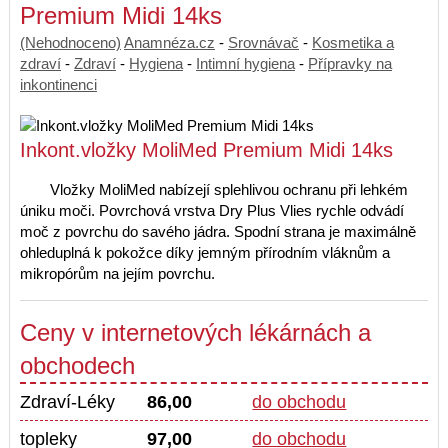
Premium Midi 14ks
(Nehodnoceno)
Anamnéza.cz
-
Srovnávač
-
Kosmetika a
zdraví
-
Zdraví
-
Hygiena
-
Intimní hygiena
-
Přípravky na
inkontinenci
Inkont.vložky MoliMed Premium Midi 14ks
Vložky MoliMed nabízejí splehlivou ochranu při lehkém
úniku moči. Povrchová vrstva Dry Plus Vlies rychle odvádí
moč z povrchu do savého jádra. Spodní strana je maximálně
ohleduplná k pokožce díky jemným přírodním vláknům a
mikropórům na jejím povrchu.
Ceny v internetových lékárnách a
obchodech
Zdraví-Léky
86,00
do obchodu
topleky
97,00
do obchodu