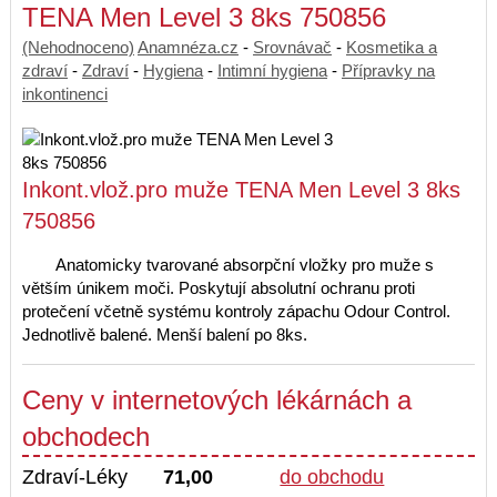
TENA Men Level 3 8ks 750856
(Nehodnoceno)
Anamnéza.cz
-
Srovnávač
-
Kosmetika a
zdraví
-
Zdraví
-
Hygiena
-
Intimní hygiena
-
Přípravky na
inkontinenci
Inkont.vlož.pro muže TENA Men Level 3 8ks
750856
Anatomicky tvarované absorpční vložky pro muže s
větším únikem moči. Poskytují absolutní ochranu proti
protečení včetně systému kontroly zápachu Odour Control.
Jednotlivě balené. Menší balení po 8ks.
Ceny v internetových lékárnách a
obchodech
Zdraví-Léky
71,00
do obchodu