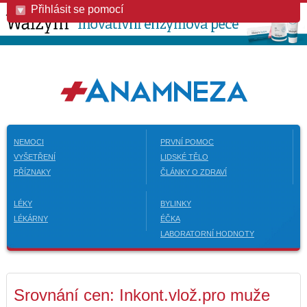
Přihlásit se pomocí
NEMOCI
PRVNÍ POMOC
VYŠETŘENÍ
LIDSKÉ TĚLO
PŘÍZNAKY
ČLÁNKY O ZDRAVÍ
LÉKY
BYLINKY
LÉKÁRNY
ÉČKA
LABORATORNÍ HODNOTY
Srovnání cen: Inkont.vlož.pro muže