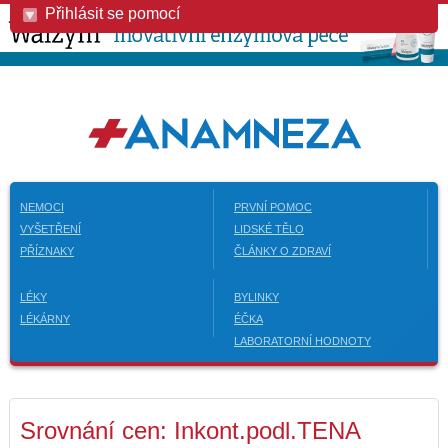
Přihlásit se pomocí
NEMOCI
PRVNÍ POMOC
VYŠETŘENÍ
LIDSKÉ TĚLO
PŘÍZNAKY
ČLÁNKY O ZDRAVÍ
LÉKY
BYLINKY
LÉKÁRNY
ÉČKA
LABORATORNÍ HODNOTY
Srovnání cen: Inkont.podl.TENA