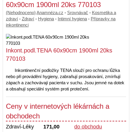
60x90cm 1900ml 20ks 770103
(Nehodnoceno)
Anamnéza.cz
-
Srovnávač
-
Kosmetika a
zdraví
-
Zdraví
-
Hygiena
-
Intimní hygiena
-
Přípravky na
inkontinenci
Inkont.podl.TENA 60x90cm 1900ml 20ks
770103
Inkontinenční podložky TENA slouží pro ochranu lůžka
nebo při provádění hygieny, zabraňují prosakování, zmírňují
zápach a zachovávají pacienta v suchu. Jsou jemné na dotek
a obsahují speciální systém proti protečení.
Ceny v internetových lékárnách a
obchodech
Zdraví-Léky
171,00
do obchodu