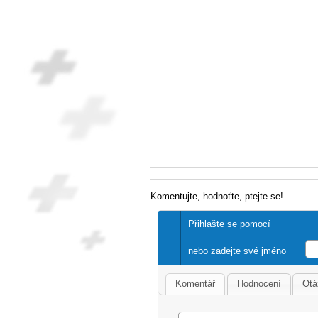
Komentujte, hodnoťte, ptejte se!
Přihlašte se pomocí
nebo zadejte své jméno
Komentář
Hodnocení
Otá