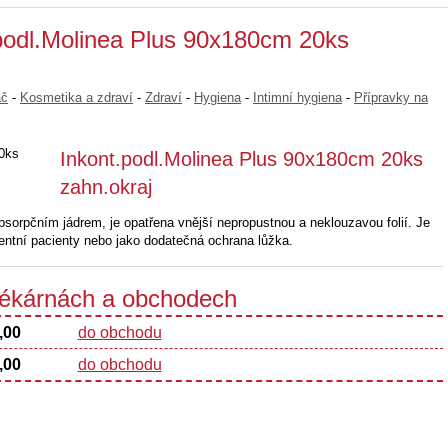
.podl.Molinea Plus 90x180cm 20ks
ač
-
Kosmetika a zdraví
-
Zdraví
-
Hygiena
-
Intimní hygiena
-
Přípravky na
Inkont.podl.Molinea Plus 90x180cm 20ks
zahn.okraj
orpčním jádrem, je opatřena vnější nepropustnou a neklouzavou folií. Je
entní pacienty nebo jako dodatečná ochrana lůžka.
 lékárnách a obchodech
,00
do obchodu
,00
do obchodu