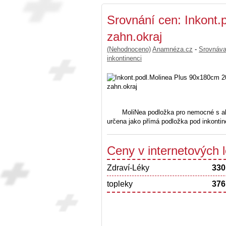
Srovnání cen: Inkont
zahn.okraj
(Nehodnoceno)
Anamnéza.cz
-
Srovnáv
inkontinenci
MoliNea podložka pro nemocné s abs
určena jako přímá podložka pod inkontin
Ceny v internetových
Zdraví-Léky
330
topleky
376