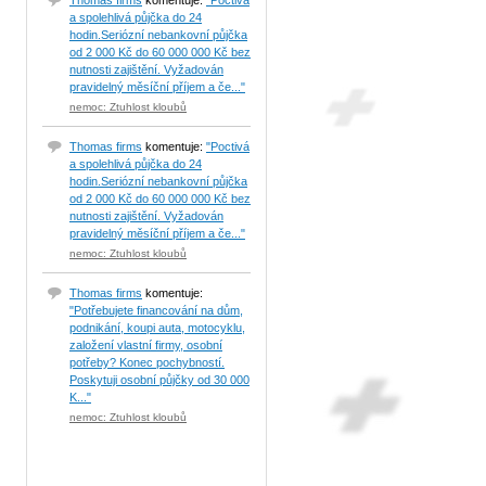
Thomas firms
komentuje:
"Poctivá
a spolehlivá půjčka do 24
hodin.Seriózní nebankovní půjčka
od 2 000 Kč do 60 000 000 Kč bez
nutnosti zajištění. Vyžadován
pravidelný měsíční příjem a če..."
nemoc: Ztuhlost kloubů
Thomas firms
komentuje:
"Poctivá
a spolehlivá půjčka do 24
hodin.Seriózní nebankovní půjčka
od 2 000 Kč do 60 000 000 Kč bez
nutnosti zajištění. Vyžadován
pravidelný měsíční příjem a če..."
nemoc: Ztuhlost kloubů
Thomas firms
komentuje:
"Potřebujete financování na dům,
podnikání, koupi auta, motocyklu,
založení vlastní firmy, osobní
potřeby? Konec pochybností.
Poskytuji osobní půjčky od 30 000
K..."
nemoc: Ztuhlost kloubů