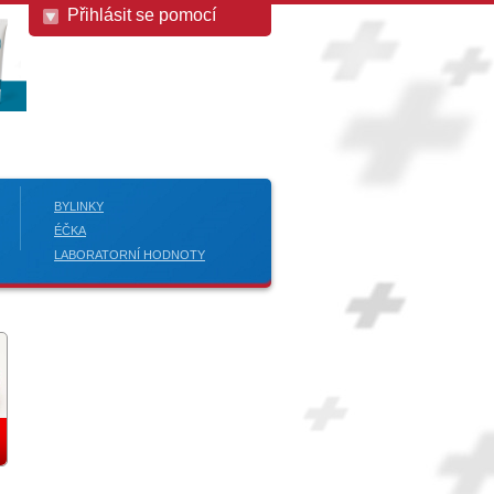
Přihlásit se pomocí
BYLINKY
ÉČKA
LABORATORNÍ HODNOTY