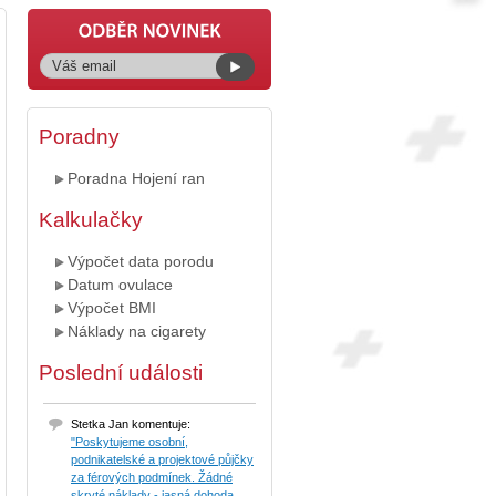
Poradny
Poradna Hojení ran
Kalkulačky
Výpočet data porodu
Datum ovulace
Výpočet BMI
Náklady na cigarety
Poslední události
Stetka Jan komentuje:
"Poskytujeme osobní,
podnikatelské a projektové půjčky
za férových podmínek. Žádné
skryté náklady - jasná dohoda