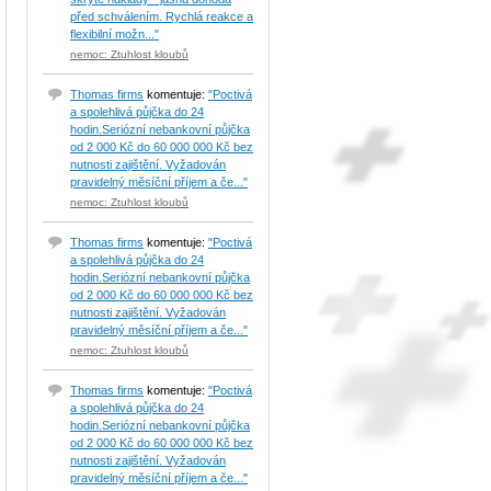
před schválením. Rychlá reakce a
flexibilní možn..."
nemoc: Ztuhlost kloubů
Thomas firms
komentuje:
"Poctivá
a spolehlivá půjčka do 24
hodin.Seriózní nebankovní půjčka
od 2 000 Kč do 60 000 000 Kč bez
nutnosti zajištění. Vyžadován
pravidelný měsíční příjem a če..."
nemoc: Ztuhlost kloubů
Thomas firms
komentuje:
"Poctivá
a spolehlivá půjčka do 24
hodin.Seriózní nebankovní půjčka
od 2 000 Kč do 60 000 000 Kč bez
nutnosti zajištění. Vyžadován
pravidelný měsíční příjem a če..."
nemoc: Ztuhlost kloubů
Thomas firms
komentuje:
"Poctivá
a spolehlivá půjčka do 24
hodin.Seriózní nebankovní půjčka
od 2 000 Kč do 60 000 000 Kč bez
nutnosti zajištění. Vyžadován
pravidelný měsíční příjem a če..."