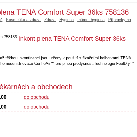
.plena TENA Comfort Super 36ks 758136
ač
-
Kosmetika a zdraví
-
Zdraví
-
Hygiena
-
Intimní hygiena
-
Přípravky na
Inkont.plena TENA Comfort Super 36ks
 až těžkou inkontinenci jsou určeny k použití s fixačními kalhotkami TENA
ého nošení.Inovace ConfioAir™ pro plnou prodyšnost.Technologie FeelDry™
 lékárnách a obchodech
,00
do obchodu
,00
do obchodu