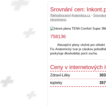
Srovnání cen: Inkont
(Nehodnoceno)
Anamnéza.cz
-
Srovnáv
inkontinenci
758136
Absorpční pleny vložné pro střední
Fix.Anatomický tvar je zárukou pohodln
poskytuje dlouhodobý pocit sucha.
Ceny v internetových
Zdraví-Léky
303
topleky
357