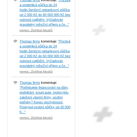
Thomas firms
komentuje:
"Poctivá
a spolehlivá půjčka do 24
hodin.Seriózní nebankovní půjčka
od 2 000 Kč do 60 000 000 Kč bez
nutnosti zajištění. Vyžadován
pravidelný měsíční příjem a če..."
nemoc: Ztuhlost kloubů
Thomas firms
komentuje:
"Poctivá
a spolehlivá půjčka do 24
hodin.Seriózní nebankovní půjčka
od 2 000 Kč do 60 000 000 Kč bez
nutnosti zajištění. Vyžadován
pravidelný měsíční příjem a če..."
nemoc: Ztuhlost kloubů
Thomas firms
komentuje:
"Potřebujete financování na dům,
podnikání, koupi auta, motocyklu,
založení vlastní firmy, osobní
potřeby? Konec pochybností.
Poskytuji osobní půjčky od 30 000
K..."
nemoc: Ztuhlost kloubů