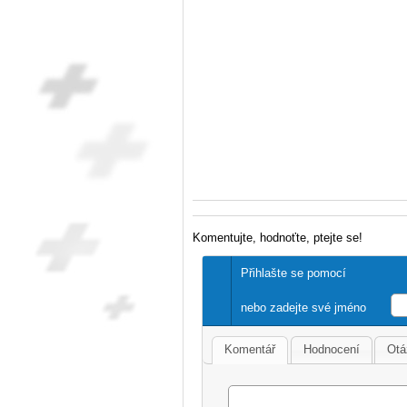
Komentujte, hodnoťte, ptejte se!
Přihlašte se pomocí
nebo zadejte své jméno
Komentář
Hodnocení
Otá