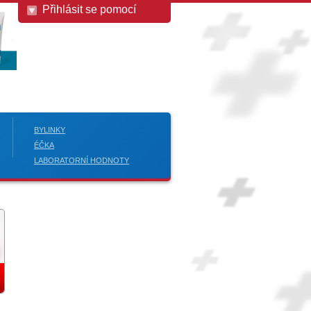
Přihlásit se pomocí
BYLINKY
ÉČKA
LABORATORNÍ HODNOTY