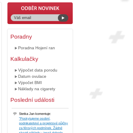
Poradny
Poradna Hojení ran
Kalkulačky
Výpočet data porodu
Datum ovulace
Výpočet BMI
Náklady na cigarety
Poslední události
Stetka Jan komentuje:
"Poskytujeme osobní,
podnikatelské a projektové půjčky
za férových podmínek. Žádné
skryté náklady - jasná dohoda