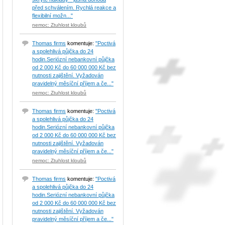
před schválením. Rychlá reakce a
flexibilní možn..."
nemoc: Ztuhlost kloubů
Thomas firms
komentuje:
"Poctivá
a spolehlivá půjčka do 24
hodin.Seriózní nebankovní půjčka
od 2 000 Kč do 60 000 000 Kč bez
nutnosti zajištění. Vyžadován
pravidelný měsíční příjem a če..."
nemoc: Ztuhlost kloubů
Thomas firms
komentuje:
"Poctivá
a spolehlivá půjčka do 24
hodin.Seriózní nebankovní půjčka
od 2 000 Kč do 60 000 000 Kč bez
nutnosti zajištění. Vyžadován
pravidelný měsíční příjem a če..."
nemoc: Ztuhlost kloubů
Thomas firms
komentuje:
"Poctivá
a spolehlivá půjčka do 24
hodin.Seriózní nebankovní půjčka
od 2 000 Kč do 60 000 000 Kč bez
nutnosti zajištění. Vyžadován
pravidelný měsíční příjem a če..."