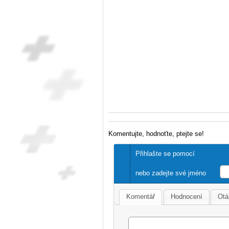
Komentujte, hodnoťte, ptejte se!
Přihlašte se pomocí
nebo zadejte své jméno
Komentář
Hodnocení
Otá