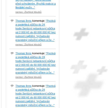
před schválením. Rychlá reakce a
flexibilní možn..."
nemoc: Ztuhlost kloubů
Thomas firms
komentuje:
"Poctivá
a spolehlivá půjčka do 24
hodin.Seriózní nebankovní půjčka
od 2 000 Kč do 60 000 000 Kč bez
nutnosti zajištění. Vyžadován
pravidelný měsíční příjem a če..."
nemoc: Ztuhlost kloubů
Thomas firms
komentuje:
"Poctivá
a spolehlivá půjčka do 24
hodin.Seriózní nebankovní půjčka
od 2 000 Kč do 60 000 000 Kč bez
nutnosti zajištění. Vyžadován
pravidelný měsíční příjem a če..."
nemoc: Ztuhlost kloubů
Thomas firms
komentuje:
"Poctivá
a spolehlivá půjčka do 24
hodin.Seriózní nebankovní půjčka
od 2 000 Kč do 60 000 000 Kč bez
nutnosti zajištění. Vyžadován
pravidelný měsíční příjem a če..."