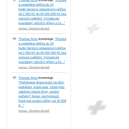
Thomas firms
komentuje:
"Poctivá
a spolehlivá půjčka do 24
hodin.Seriózní nebankovní půjčka
od 2 000 Kč do 60 000 000 Kč bez
nutnosti zajištění. Vyžadován
pravidelný měsíční příjem a če..."
nemoc: Ztuhlost kloubů
Thomas firms
komentuje:
"Poctivá
a spolehlivá půjčka do 24
hodin.Seriózní nebankovní půjčka
od 2 000 Kč do 60 000 000 Kč bez
nutnosti zajištění. Vyžadován
pravidelný měsíční příjem a če..."
nemoc: Ztuhlost kloubů
Thomas firms
komentuje:
"Potřebujete financování na dům,
podnikání, koupi auta, motocyklu,
založení vlastní firmy, osobní
potřeby? Konec pochybností.
Poskytuji osobní půjčky od 30 000
K..."
nemoc: Ztuhlost kloubů