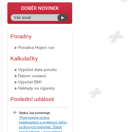
Poradny
Poradna Hojení ran
Kalkulačky
Výpočet data porodu
Datum ovulace
Výpočet BMI
Náklady na cigarety
Poslední události
Stetka Jan komentuje:
"Poskytujeme osobní,
podnikatelské a projektové půjčky
za férových podmínek. Žádné
skryté náklady - jasná dohoda