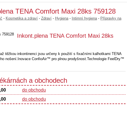
.plena TENA Comfort Maxi 28ks 759128
ač
-
Kosmetika a zdraví
-
Zdraví
-
Hygiena
-
Intimní hygiena
-
Přípravky na
Inkont.plena TENA Comfort Maxi 28ks
 až těžkou inkontinenci jsou určeny k použití s fixačními kalhotkami TENA
ého nošení.Inovace ConfioAir™ pro plnou prodyšnost.Technologie FeelDry™
 lékárnách a obchodech
,00
do obchodu
,00
do obchodu