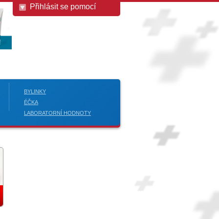
Přihlásit se pomocí
BYLINKY
ÉČKA
LABORATORNÍ HODNOTY