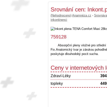
Srovnání cen: Inkont
(Nehodnoceno)
Anamnéza.cz
-
Srovnáv
inkontinenci
759128
Absorpční pleny vložné pro střední
Fix.Anatomický tvar je zárukou pohodln
poskytuje dlouhodobý pocit sucha.
Ceny v internetových
Zdraví-Léky
394
topleky
449