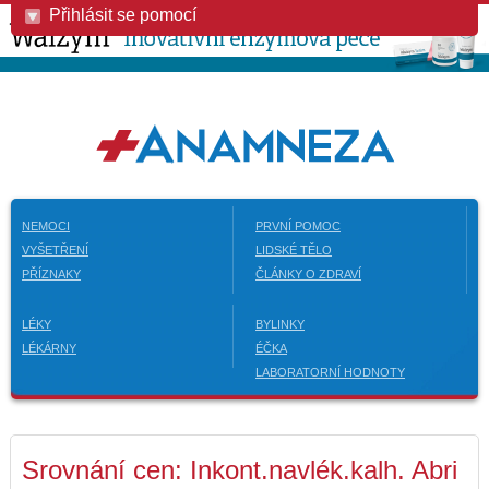
Přihlásit se pomocí
NEMOCI
PRVNÍ POMOC
VYŠETŘENÍ
LIDSKÉ TĚLO
PŘÍZNAKY
ČLÁNKY O ZDRAVÍ
LÉKY
BYLINKY
LÉKÁRNY
ÉČKA
LABORATORNÍ HODNOTY
Srovnání cen: Inkont.navlék.kalh. Abri