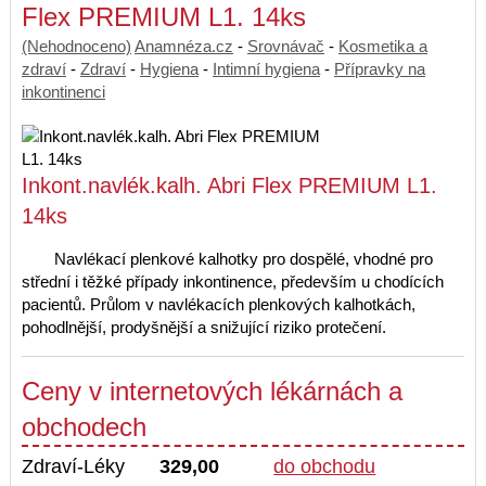
Flex PREMIUM L1. 14ks
(Nehodnoceno)
Anamnéza.cz
-
Srovnávač
-
Kosmetika a
zdraví
-
Zdraví
-
Hygiena
-
Intimní hygiena
-
Přípravky na
inkontinenci
Inkont.navlék.kalh. Abri Flex PREMIUM L1.
14ks
Navlékací plenkové kalhotky pro dospělé, vhodné pro
střední i těžké případy inkontinence, především u chodících
pacientů. Průlom v navlékacích plenkových kalhotkách,
pohodlnější, prodyšnější a snižující riziko protečení.
Ceny v internetových lékárnách a
obchodech
Zdraví-Léky
329,00
do obchodu