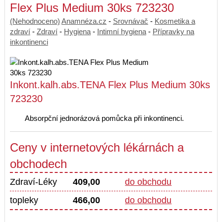
Flex Plus Medium 30ks 723230
(Nehodnoceno)
Anamnéza.cz
-
Srovnávač
-
Kosmetika a
zdraví
-
Zdraví
-
Hygiena
-
Intimní hygiena
-
Přípravky na
inkontinenci
Inkont.kalh.abs.TENA Flex Plus Medium 30ks
723230
Absorpční jednorázová pomůcka při inkontinenci.
Ceny v internetových lékárnách a
obchodech
Zdraví-Léky
409,00
do obchodu
topleky
466,00
do obchodu