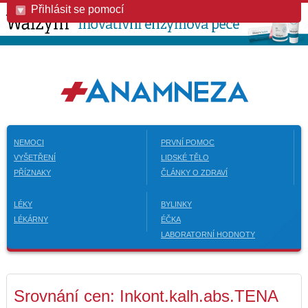
Přihlásit se pomocí
NEMOCI
PRVNÍ POMOC
VYŠETŘENÍ
LIDSKÉ TĚLO
PŘÍZNAKY
ČLÁNKY O ZDRAVÍ
LÉKY
BYLINKY
LÉKÁRNY
ÉČKA
LABORATORNÍ HODNOTY
Srovnání cen: Inkont.kalh.abs.TENA