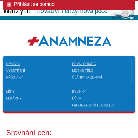
Přihlásit se pomocí
NEMOCI
PRVNÍ POMOC
VYŠETŘENÍ
LIDSKÉ TĚLO
PŘÍZNAKY
ČLÁNKY O ZDRAVÍ
LÉKY
BYLINKY
LÉKÁRNY
ÉČKA
LABORATORNÍ HODNOTY
Srovnání cen: