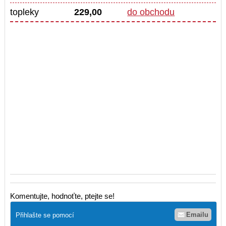
topleky
229,00
do obchodu
Komentujte, hodnoťte, ptejte se!
Emailu
Přihlašte se pomocí