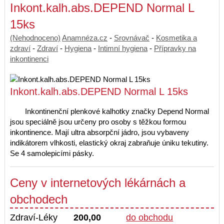
Inkont.kalh.abs.DEPEND Normal L
15ks
(Nehodnoceno)
Anamnéza.cz
-
Srovnávač
-
Kosmetika a
zdraví
-
Zdraví
-
Hygiena
-
Intimní hygiena
-
Přípravky na
inkontinenci
Inkont.kalh.abs.DEPEND Normal L 15ks
Inkontinenční plenkové kalhotky značky Depend Normal
jsou speciálně jsou určeny pro osoby s těžkou formou
inkontinence. Mají ultra absorpční jádro, jsou vybaveny
indikátorem vlhkosti, elastický okraj zabraňuje úniku tekutiny.
Se 4 samolepicími pásky.
Ceny v internetových lékárnách a
obchodech
Zdraví-Léky
200,00
do obchodu