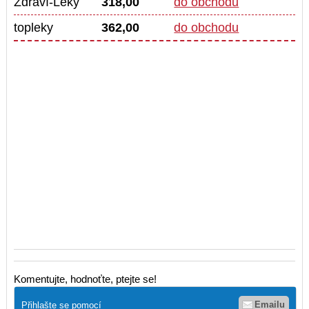
Zdraví-Léky
318,00
do obchodu
topleky
362,00
do obchodu
Komentujte, hodnoťte, ptejte se!
Emailu
Přihlašte se pomocí