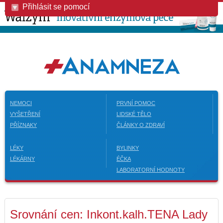
Přihlásit se pomocí
NEMOCI
PRVNÍ POMOC
VYŠETŘENÍ
LIDSKÉ TĚLO
PŘÍZNAKY
ČLÁNKY O ZDRAVÍ
LÉKY
BYLINKY
LÉKÁRNY
ÉČKA
LABORATORNÍ HODNOTY
Srovnání cen: Inkont.kalh.TENA Lady