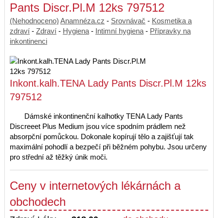
Pants Discr.Pl.M 12ks 797512
(Nehodnoceno)
Anamnéza.cz
-
Srovnávač
-
Kosmetika a
zdraví
-
Zdraví
-
Hygiena
-
Intimní hygiena
-
Přípravky na
inkontinenci
Inkont.kalh.TENA Lady Pants Discr.Pl.M 12ks
797512
Dámské inkontinenční kalhotky TENA Lady Pants
Discreeet Plus Medium jsou více spodním prádlem než
absorpční pomůckou. Dokonale kopírují tělo a zajišťují tak
maximální pohodlí a bezpečí při běžném pohybu. Jsou určeny
pro střední až těžký únik moči.
Ceny v internetových lékárnách a
obchodech