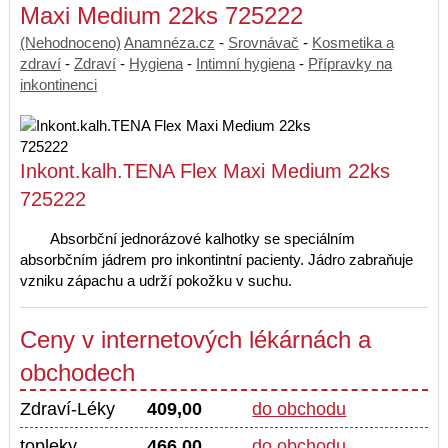
Maxi Medium 22ks 725222
(Nehodnoceno)
Anamnéza.cz
-
Srovnávač
-
Kosmetika a
zdraví
-
Zdraví
-
Hygiena
-
Intimní hygiena
-
Přípravky na
inkontinenci
Inkont.kalh.TENA Flex Maxi Medium 22ks
725222
Absorbční jednorázové kalhotky se speciálním
absorbčním jádrem pro inkontintní pacienty. Jádro zabraňuje
vzniku zápachu a udrží pokožku v suchu.
Ceny v internetových lékárnách a
obchodech
Zdraví-Léky
409,00
do obchodu
topleky
466,00
do obchodu