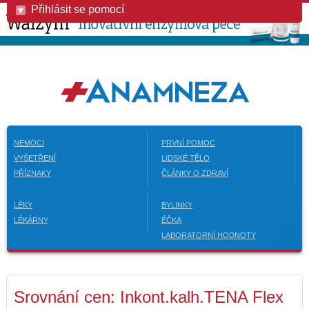
Přihlásit se pomocí
NEMOCI
PRVNÍ POMOC
VYŠETŘENÍ
LIDSKÉ TĚLO
PŘÍZNAKY
ČLÁNKY O ZDRAVÍ
LÉKY
BYLINKY
LÉKÁRNY
ÉČKA
LABORATORNÍ HODNOTY
Srovnání cen: Inkont.kalh.TENA Flex