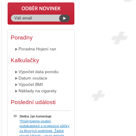
Poradny
Poradna Hojení ran
Kalkulačky
Výpočet data porodu
Datum ovulace
Výpočet BMI
Náklady na cigarety
Poslední události
Stetka Jan komentuje:
"Poskytujeme osobní,
podnikatelské a projektové půjčky
za férových podmínek. Žádné
skryté náklady - jasná dohoda