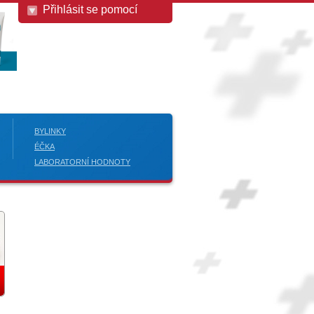
Přihlásit se pomocí
BYLINKY
ÉČKA
LABORATORNÍ HODNOTY