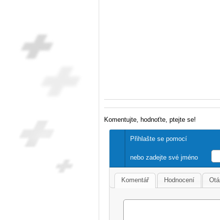
Komentujte, hodnoťte, ptejte se!
Přihlašte se pomocí
nebo zadejte své jméno
Komentář
Hodnocení
Otá