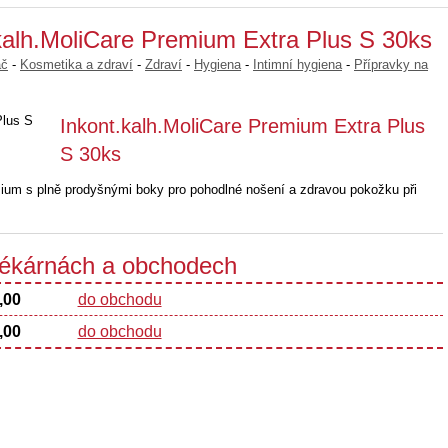
kalh.MoliCare Premium Extra Plus S 30ks
ač
-
Kosmetika a zdraví
-
Zdraví
-
Hygiena
-
Intimní hygiena
-
Přípravky na
Inkont.kalh.MoliCare Premium Extra Plus
S 30ks
ium s plně prodyšnými boky pro pohodlné nošení a zdravou pokožku při
 lékárnách a obchodech
,00
do obchodu
,00
do obchodu