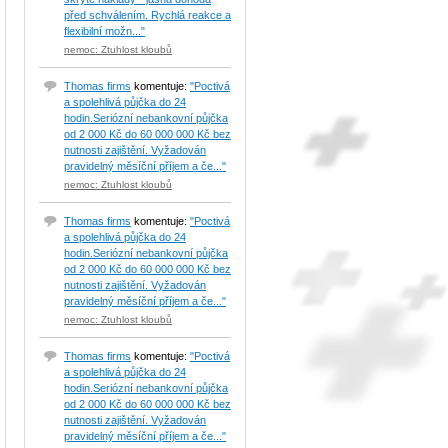
před schválením. Rychlá reakce a
flexibilní možn..."
nemoc: Ztuhlost kloubů
Thomas firms
komentuje:
"Poctivá
a spolehlivá půjčka do 24
hodin.Seriózní nebankovní půjčka
od 2 000 Kč do 60 000 000 Kč bez
nutnosti zajištění. Vyžadován
pravidelný měsíční příjem a če..."
nemoc: Ztuhlost kloubů
Thomas firms
komentuje:
"Poctivá
a spolehlivá půjčka do 24
hodin.Seriózní nebankovní půjčka
od 2 000 Kč do 60 000 000 Kč bez
nutnosti zajištění. Vyžadován
pravidelný měsíční příjem a če..."
nemoc: Ztuhlost kloubů
Thomas firms
komentuje:
"Poctivá
a spolehlivá půjčka do 24
hodin.Seriózní nebankovní půjčka
od 2 000 Kč do 60 000 000 Kč bez
nutnosti zajištění. Vyžadován
pravidelný měsíční příjem a če..."