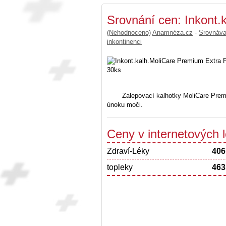
Srovnání cen: Inkont.
(Nehodnoceno)
Anamnéza.cz
-
Srovnáv
inkontinenci
Zalepovací kalhotky MoliCare Prem
únoku moči.
Ceny v internetových
Zdraví-Léky
406
topleky
463