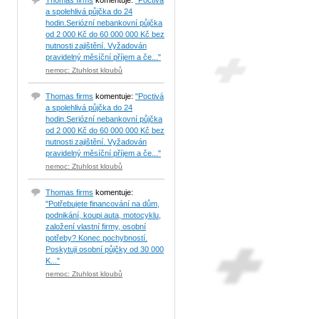
Thomas firms
komentuje:
"Poctivá
a spolehlivá půjčka do 24
hodin.Seriózní nebankovní půjčka
od 2 000 Kč do 60 000 000 Kč bez
nutnosti zajištění. Vyžadován
pravidelný měsíční příjem a če..."
nemoc: Ztuhlost kloubů
Thomas firms
komentuje:
"Poctivá
a spolehlivá půjčka do 24
hodin.Seriózní nebankovní půjčka
od 2 000 Kč do 60 000 000 Kč bez
nutnosti zajištění. Vyžadován
pravidelný měsíční příjem a če..."
nemoc: Ztuhlost kloubů
Thomas firms
komentuje:
"Potřebujete financování na dům,
podnikání, koupi auta, motocyklu,
založení vlastní firmy, osobní
potřeby? Konec pochybností.
Poskytuji osobní půjčky od 30 000
K..."
nemoc: Ztuhlost kloubů