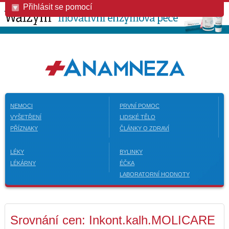
Přihlásit se pomocí
NEMOCI
PRVNÍ POMOC
VYŠETŘENÍ
LIDSKÉ TĚLO
PŘÍZNAKY
ČLÁNKY O ZDRAVÍ
LÉKY
BYLINKY
LÉKÁRNY
ÉČKA
LABORATORNÍ HODNOTY
Srovnání cen: Inkont.kalh.MOLICARE