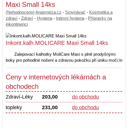
Maxi Small 14ks
(Nehodnoceno)
Anamnéza.cz
-
Srovnávač
-
Kosmetika a
zdraví
-
Zdraví
-
Hygiena
-
Intimní hygiena
-
Přípravky na
inkontinenci
Inkont.kalh.MOLICARE Maxi Small 14ks
Zalepovací kalhotky MoliCare Maxi s plně prodyšnými
boky pro pohodlné nošení a zdravou pokožku při úniku moči.\n
Ceny v internetových lékárnách a
obchodech
Zdraví-Léky
203,00
do obchodu
topleky
231,00
do obchodu