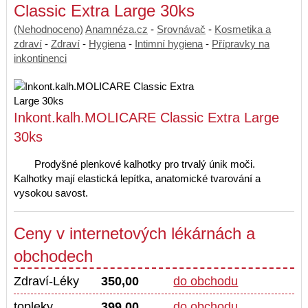
Classic Extra Large 30ks
(Nehodnoceno)
Anamnéza.cz
-
Srovnávač
-
Kosmetika a
zdraví
-
Zdraví
-
Hygiena
-
Intimní hygiena
-
Přípravky na
inkontinenci
Inkont.kalh.MOLICARE Classic Extra Large
30ks
Prodyšné plenkové kalhotky pro trvalý únik moči.
Kalhotky mají elastická lepítka, anatomické tvarování a
vysokou savost.
Ceny v internetových lékárnách a
obchodech
Zdraví-Léky
350,00
do obchodu
topleky
399,00
do obchodu