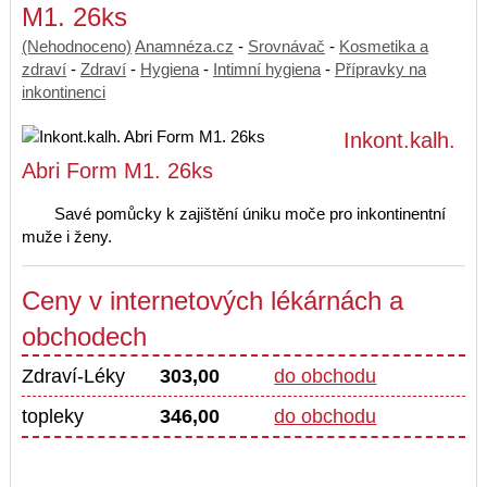
M1. 26ks
(Nehodnoceno)
Anamnéza.cz
-
Srovnávač
-
Kosmetika a
zdraví
-
Zdraví
-
Hygiena
-
Intimní hygiena
-
Přípravky na
inkontinenci
Inkont.kalh.
Abri Form M1. 26ks
Savé pomůcky k zajištění úniku moče pro inkontinentní
muže i ženy.
Ceny v internetových lékárnách a
obchodech
Zdraví-Léky
303,00
do obchodu
topleky
346,00
do obchodu