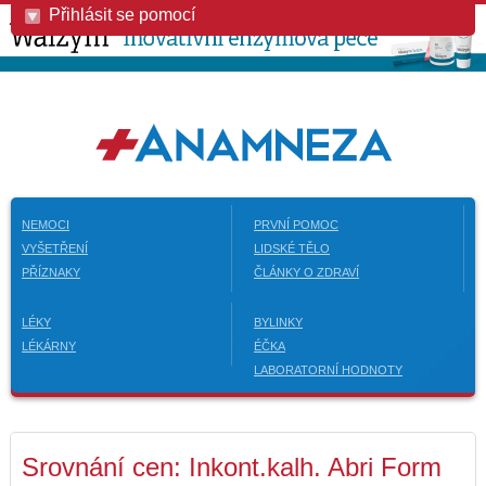
Přihlásit se pomocí
NEMOCI
PRVNÍ POMOC
VYŠETŘENÍ
LIDSKÉ TĚLO
PŘÍZNAKY
ČLÁNKY O ZDRAVÍ
LÉKY
BYLINKY
LÉKÁRNY
ÉČKA
LABORATORNÍ HODNOTY
Srovnání cen: Inkont.kalh. Abri Form