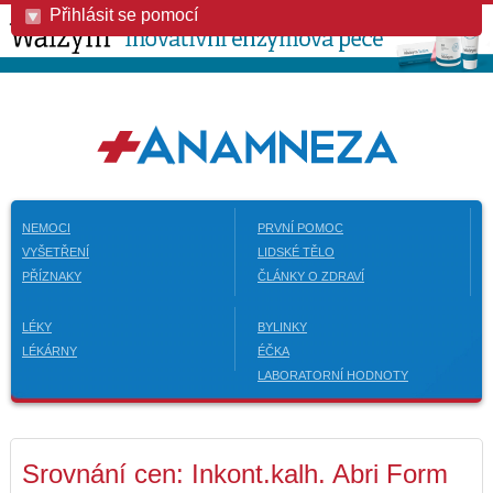
Přihlásit se pomocí
NEMOCI
PRVNÍ POMOC
VYŠETŘENÍ
LIDSKÉ TĚLO
PŘÍZNAKY
ČLÁNKY O ZDRAVÍ
LÉKY
BYLINKY
LÉKÁRNY
ÉČKA
LABORATORNÍ HODNOTY
Srovnání cen: Inkont.kalh. Abri Form