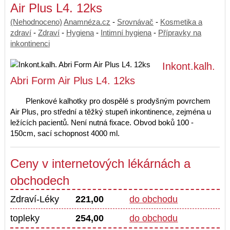
Air Plus L4. 12ks
(Nehodnoceno)
Anamnéza.cz
-
Srovnávač
-
Kosmetika a
zdraví
-
Zdraví
-
Hygiena
-
Intimní hygiena
-
Přípravky na
inkontinenci
Inkont.kalh.
Abri Form Air Plus L4. 12ks
Plenkové kalhotky pro dospělé s prodyšným povrchem
Air Plus, pro střední a těžký stupeň inkontinence, zejména u
ležících pacientů. Není nutná fixace. Obvod boků 100 -
150cm, sací schopnost 4000 ml.
Ceny v internetových lékárnách a
obchodech
Zdraví-Léky
221,00
do obchodu
topleky
254,00
do obchodu