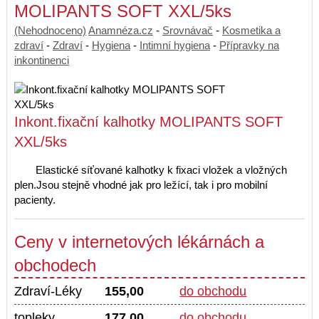
MOLIPANTS SOFT XXL/5ks
(Nehodnoceno)
Anamnéza.cz
-
Srovnávač
-
Kosmetika a
zdraví
-
Zdraví
-
Hygiena
-
Intimní hygiena
-
Přípravky na
inkontinenci
Inkont.fixační kalhotky MOLIPANTS SOFT
XXL/5ks
Elastické síťované kalhotky k fixaci vložek a vložných
plen.Jsou stejně vhodné jak pro ležící, tak i pro mobilní
pacienty.
Ceny v internetových lékárnách a
obchodech
Zdraví-Léky
155,00
do obchodu
topleky
177,00
do obchodu