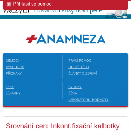
Přihlásit se pomocí
NEMOCI
PRVNÍ POMOC
VYŠETŘENÍ
LIDSKÉ TĚLO
PŘÍZNAKY
ČLÁNKY O ZDRAVÍ
LÉKY
BYLINKY
LÉKÁRNY
ÉČKA
LABORATORNÍ HODNOTY
Srovnání cen: Inkont.fixační kalhotky