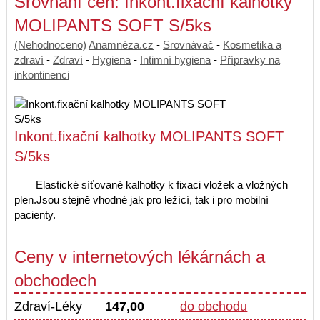
Srovnání cen: Inkont.fixační kalhotky
MOLIPANTS SOFT S/5ks
(Nehodnoceno)
Anamnéza.cz
-
Srovnávač
-
Kosmetika a
zdraví
-
Zdraví
-
Hygiena
-
Intimní hygiena
-
Přípravky na
inkontinenci
Inkont.fixační kalhotky MOLIPANTS SOFT
S/5ks
Elastické síťované kalhotky k fixaci vložek a vložných
plen.Jsou stejně vhodné jak pro ležící, tak i pro mobilní
pacienty.
Ceny v internetových lékárnách a
obchodech
Zdraví-Léky
147,00
do obchodu