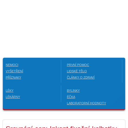
NEMOCI
PRVNÍ POMOC
VYŠETŘENÍ
LIDSKÉ TĚLO
PŘÍZNAKY
ČLÁNKY O ZDRAVÍ
LÉKY
BYLINKY
LÉKÁRNY
ÉČKA
LABORATORNÍ HODNOTY