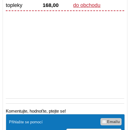
topleky
168,00
do obchodu
Komentujte, hodnoťte, ptejte se!
Emailu
Přihlašte se pomocí