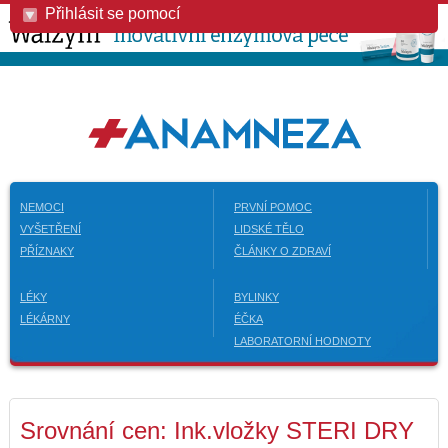
Přihlásit se pomocí
NEMOCI
PRVNÍ POMOC
VYŠETŘENÍ
LIDSKÉ TĚLO
PŘÍZNAKY
ČLÁNKY O ZDRAVÍ
LÉKY
BYLINKY
LÉKÁRNY
ÉČKA
LABORATORNÍ HODNOTY
Srovnání cen: Ink.vložky STERI DRY