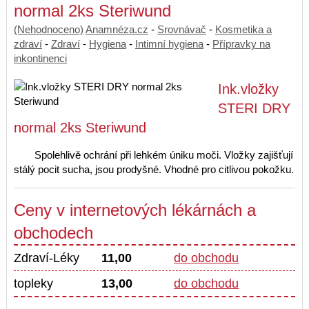
normal 2ks Steriwund
(Nehodnoceno)
Anamnéza.cz
-
Srovnávač
-
Kosmetika a
zdraví
-
Zdraví
-
Hygiena
-
Intimní hygiena
-
Přípravky na
inkontinenci
Ink.vložky
STERI DRY
normal 2ks Steriwund
Spolehlivě ochrání při lehkém úniku moči. Vložky zajišťují
stálý pocit sucha, jsou prodyšné. Vhodné pro citlivou pokožku.
Ceny v internetových lékárnách a
obchodech
Zdraví-Léky
11,00
do obchodu
topleky
13,00
do obchodu