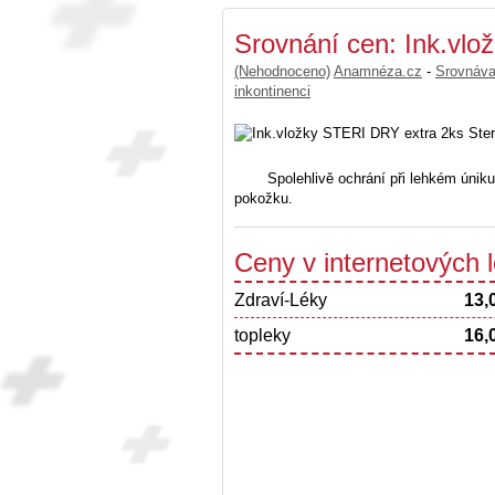
Srovnání cen: Ink.vl
(Nehodnoceno)
Anamnéza.cz
-
Srovnáv
inkontinenci
Spolehlivě ochrání při lehkém úniku
pokožku.
Ceny v internetových
Zdraví-Léky
13,
topleky
16,