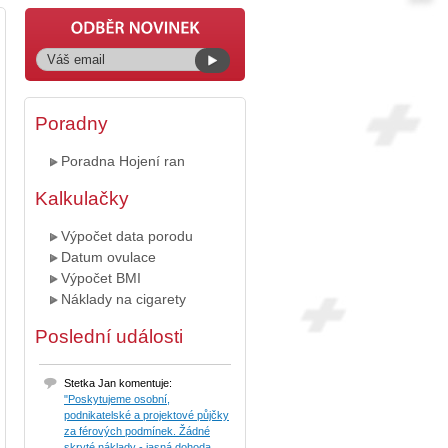
Poradny
Poradna Hojení ran
Kalkulačky
Výpočet data porodu
Datum ovulace
Výpočet BMI
Náklady na cigarety
Poslední události
Stetka Jan komentuje:
"Poskytujeme osobní,
podnikatelské a projektové půjčky
za férových podmínek. Žádné
skryté náklady - jasná dohoda