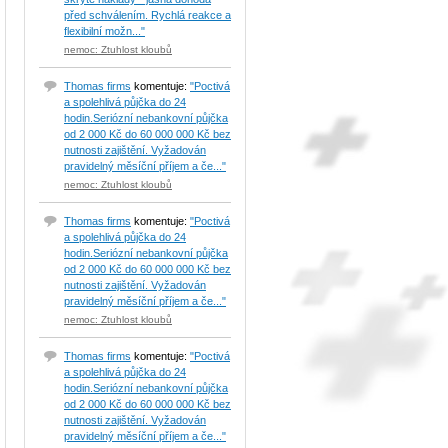
před schválením. Rychlá reakce a
flexibilní možn..."
nemoc: Ztuhlost kloubů
Thomas firms
komentuje:
"Poctivá
a spolehlivá půjčka do 24
hodin.Seriózní nebankovní půjčka
od 2 000 Kč do 60 000 000 Kč bez
nutnosti zajištění. Vyžadován
pravidelný měsíční příjem a če..."
nemoc: Ztuhlost kloubů
Thomas firms
komentuje:
"Poctivá
a spolehlivá půjčka do 24
hodin.Seriózní nebankovní půjčka
od 2 000 Kč do 60 000 000 Kč bez
nutnosti zajištění. Vyžadován
pravidelný měsíční příjem a če..."
nemoc: Ztuhlost kloubů
Thomas firms
komentuje:
"Poctivá
a spolehlivá půjčka do 24
hodin.Seriózní nebankovní půjčka
od 2 000 Kč do 60 000 000 Kč bez
nutnosti zajištění. Vyžadován
pravidelný měsíční příjem a če..."