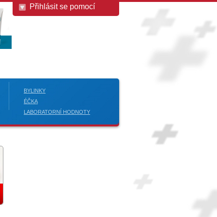
Přihlásit se pomocí
BYLINKY
ÉČKA
LABORATORNÍ HODNOTY