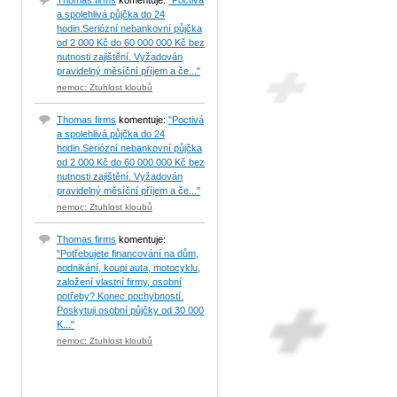
Thomas firms
komentuje:
"Poctivá
a spolehlivá půjčka do 24
hodin.Seriózní nebankovní půjčka
od 2 000 Kč do 60 000 000 Kč bez
nutnosti zajištění. Vyžadován
pravidelný měsíční příjem a če..."
nemoc: Ztuhlost kloubů
Thomas firms
komentuje:
"Poctivá
a spolehlivá půjčka do 24
hodin.Seriózní nebankovní půjčka
od 2 000 Kč do 60 000 000 Kč bez
nutnosti zajištění. Vyžadován
pravidelný měsíční příjem a če..."
nemoc: Ztuhlost kloubů
Thomas firms
komentuje:
"Potřebujete financování na dům,
podnikání, koupi auta, motocyklu,
založení vlastní firmy, osobní
potřeby? Konec pochybností.
Poskytuji osobní půjčky od 30 000
K..."
nemoc: Ztuhlost kloubů