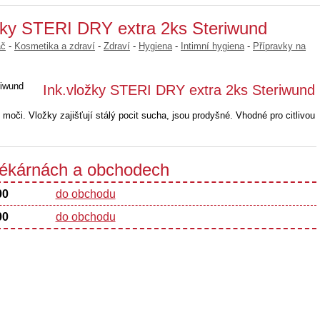
ožky STERI DRY extra 2ks Steriwund
ač
-
Kosmetika a zdraví
-
Zdraví
-
Hygiena
-
Intimní hygiena
-
Přípravky na
Ink.vložky STERI DRY extra 2ks Steriwund
 moči. Vložky zajišťují stálý pocit sucha, jsou prodyšné. Vhodné pro citlivou
 lékárnách a obchodech
00
do obchodu
00
do obchodu