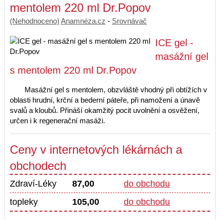
mentolem 220 ml Dr.Popov
(Nehodnoceno)
Anamnéza.cz
-
Srovnávač
ICE gel -
masážní gel
s mentolem 220 ml Dr.Popov
Masážní gel s mentolem, obzvláště vhodný při obtížích v
oblasti hrudní, krční a bederní páteře, při namožení a únavě
svalů a kloubů. Přináší okamžitý pocit uvolnění a osvěžení,
určen i k regenerační masáži.
Ceny v internetových lékárnách a
obchodech
Zdraví-Léky
87,00
do obchodu
topleky
105,00
do obchodu