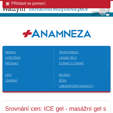
Přihlásit se pomocí
NEMOCI
PRVNÍ POMOC
VYŠETŘENÍ
LIDSKÉ TĚLO
PŘÍZNAKY
ČLÁNKY O ZDRAVÍ
LÉKY
BYLINKY
LÉKÁRNY
ÉČKA
LABORATORNÍ HODNOTY
Srovnání cen: ICE gel - masážní gel s