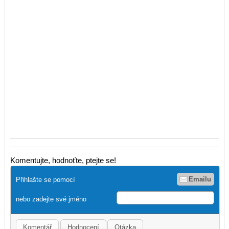
Komentujte, hodnoťte, ptejte se!
Emailu
Přihlašte se pomocí
nebo zadejte své jméno
Komentář
Hodnocení
Otázka