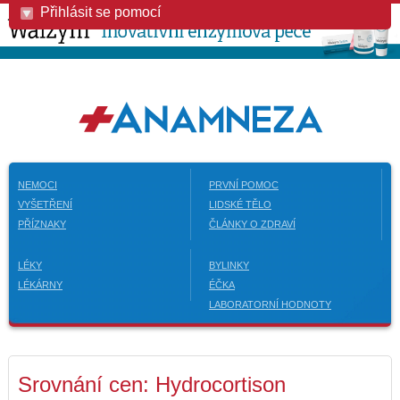
Přihlásit se pomocí
NEMOCI
PRVNÍ POMOC
VYŠETŘENÍ
LIDSKÉ TĚLO
PŘÍZNAKY
ČLÁNKY O ZDRAVÍ
LÉKY
BYLINKY
LÉKÁRNY
ÉČKA
LABORATORNÍ HODNOTY
Srovnání cen: Hydrocortison