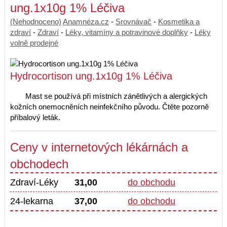
ung.1x10g 1% Léčiva
(Nehodnoceno)
Anamnéza.cz
-
Srovnávač
-
Kosmetika a
zdraví
-
Zdraví
-
Léky, vitamíny a potravinové doplňky
-
Léky
volně prodejné
Hydrocortison ung.1x10g 1% Léčiva
Mast se používá při místních zánětlivých a alergických
kožních onemocněních neinfekčního původu. Čtěte pozorně
příbalový leták.
Ceny v internetových lékárnách a
obchodech
Zdraví-Léky
31,00
do obchodu
24-lekarna
37,00
do obchodu