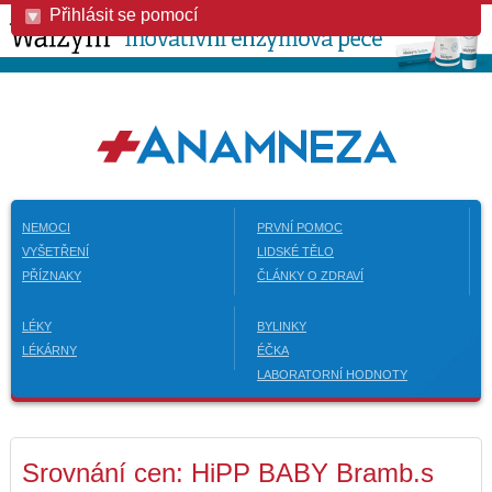
Přihlásit se pomocí
NEMOCI
PRVNÍ POMOC
VYŠETŘENÍ
LIDSKÉ TĚLO
PŘÍZNAKY
ČLÁNKY O ZDRAVÍ
LÉKY
BYLINKY
LÉKÁRNY
ÉČKA
LABORATORNÍ HODNOTY
Srovnání cen: HiPP BABY Bramb.s