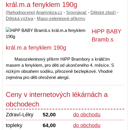
král.m.a fenyklem 190g
(Nehodnoceno)
Anamnéza.cz
-
Srovnávač
-
Dětské zboží
-
Dětská výživa
-
Maso-zeleninové příkrmy
HiPP BABY
Bramb.s
král.m.a fenyklem 190g
Masozeleninový příkrm HiPP Brambory s králičím
masem a fenyklem, pro děti od ukončeného 4. měsíce. S
nízkým obsahem sodíku, přirozeně bezlepkové. Vhodné
zejména pro děti ohrožené alergií.
Ceny v internetových lékárnách a
obchodech
Zdraví-Léky
52,00
do obchodu
topleky
64,00
do obchodu