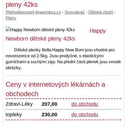
pleny 42ks
(Nehodnoceno)
Anamnéza.cz
-
Srovnávač
-
Dětské zboží
-
Pleny
Happy
Newborn dětské pleny 42ks
Dětské plenky Bella Happy New Born jsou vhodné pro
novorozence od 2-5kg. Jsou prodyšné, s elastickými
gumičkami a suchými zipy. Na přední části plenek jsou veselé
obrázky.
Ceny v internetových lékárnách a
obchodech
Zdraví-Léky
207,00
do obchodu
topleky
230,00
do obchodu