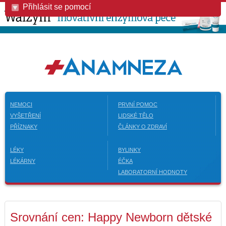
Přihlásit se pomocí
NEMOCI
PRVNÍ POMOC
VYŠETŘENÍ
LIDSKÉ TĚLO
PŘÍZNAKY
ČLÁNKY O ZDRAVÍ
LÉKY
BYLINKY
LÉKÁRNY
ÉČKA
LABORATORNÍ HODNOTY
Srovnání cen: Happy Newborn dětské