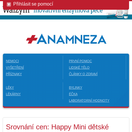
Přihlásit se pomocí
NEMOCI
PRVNÍ POMOC
VYŠETŘENÍ
LIDSKÉ TĚLO
PŘÍZNAKY
ČLÁNKY O ZDRAVÍ
LÉKY
BYLINKY
LÉKÁRNY
ÉČKA
LABORATORNÍ HODNOTY
Srovnání cen: Happy Mini dětské