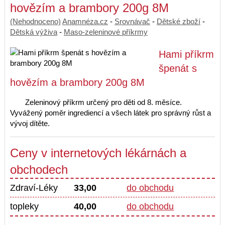
hovězím a brambory 200g 8M
(Nehodnoceno)
Anamnéza.cz
-
Srovnávač
-
Dětské zboží
-
Dětská výživa
-
Maso-zeleninové příkrmy
Hami příkrm
špenát s
hovězím a brambory 200g 8M
Zeleninový příkrm určený pro děti od 8. měsíce.
Vyvážený poměr ingrediencí a všech látek pro správný růst a
vývoj dítěte.
Ceny v internetových lékárnách a
obchodech
Zdraví-Léky
33,00
do obchodu
topleky
40,00
do obchodu