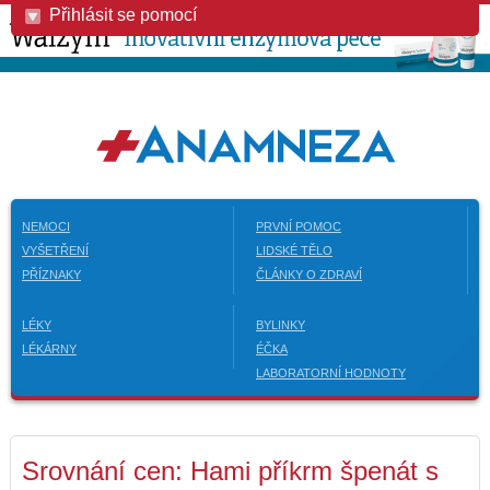
Přihlásit se pomocí
NEMOCI
PRVNÍ POMOC
VYŠETŘENÍ
LIDSKÉ TĚLO
PŘÍZNAKY
ČLÁNKY O ZDRAVÍ
LÉKY
BYLINKY
LÉKÁRNY
ÉČKA
LABORATORNÍ HODNOTY
Srovnání cen: Hami příkrm špenát s