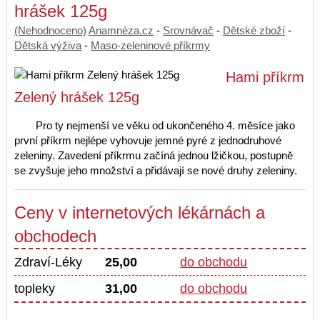
hrášek 125g
(Nehodnoceno)
Anamnéza.cz
-
Srovnávač
-
Dětské zboží
-
Dětská výživa
-
Maso-zeleninové příkrmy
Hami příkrm
Zelený hrášek 125g
Pro ty nejmenší ve věku od ukončeného 4. měsíce jako
první příkrm nejlépe vyhovuje jemné pyré z jednodruhové
zeleniny. Zavedení příkrmu začíná jednou lžičkou, postupně
se zvyšuje jeho množství a přidávají se nové druhy zeleniny.
Ceny v internetových lékárnách a
obchodech
Zdraví-Léky
25,00
do obchodu
topleky
31,00
do obchodu