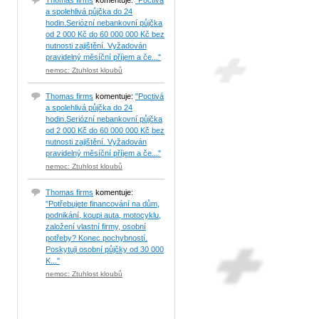
Thomas firms
komentuje:
"Poctivá
a spolehlivá půjčka do 24
hodin.Seriózní nebankovní půjčka
od 2 000 Kč do 60 000 000 Kč bez
nutnosti zajištění. Vyžadován
pravidelný měsíční příjem a če..."
nemoc: Ztuhlost kloubů
Thomas firms
komentuje:
"Poctivá
a spolehlivá půjčka do 24
hodin.Seriózní nebankovní půjčka
od 2 000 Kč do 60 000 000 Kč bez
nutnosti zajištění. Vyžadován
pravidelný měsíční příjem a če..."
nemoc: Ztuhlost kloubů
Thomas firms
komentuje:
"Potřebujete financování na dům,
podnikání, koupi auta, motocyklu,
založení vlastní firmy, osobní
potřeby? Konec pochybností.
Poskytuji osobní půjčky od 30 000
K..."
nemoc: Ztuhlost kloubů