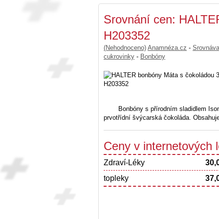
Srovnání cen: HALTE
H203352
(Nehodnoceno)
Anamnéza.cz
-
Srovnáv
cukrovinky
-
Bonbóny
Bonbóny s přírodním sladidlem Iso
prvotřídní švýcarská čokoláda. Obsahuj
Ceny v internetových
Zdraví-Léky
30,
topleky
37,