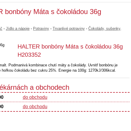
R bonbóny Máta s čokoládou 36g
ač
-
Jídlo a nápoje
-
Potraviny
-
Trvanlivé potraviny
-
Čokolády, sušenky,
HALTER bonbóny Máta s čokoládou 36g
H203352
malt. Podmanivá kombinace chutí máty a čokolády. Uvnitř bonbónu je
e hořkou čokoládu bez cukru 25%. Energie na 100g: 1270kJ/306kcal.
 lékárnách a obchodech
00
do obchodu
00
do obchodu