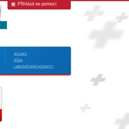
Přihlásit se pomocí
BYLINKY
ÉČKA
LABORATORNÍ HODNOTY