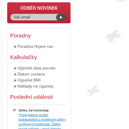
Poradny
Poradna Hojení ran
Kalkulačky
Výpočet data porodu
Datum ovulace
Výpočet BMI
Náklady na cigarety
Poslední události
Stetka Jan komentuje:
"Poskytujeme osobní,
podnikatelské a projektové půjčky
za férových podmínek. Žádné
skryté náklady - jasná dohoda