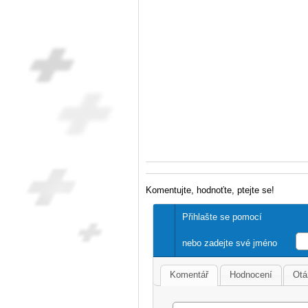
Komentujte, hodnoťte, ptejte se!
Přihlašte se pomocí
nebo zadejte své jméno
Komentář
Hodnocení
Otá