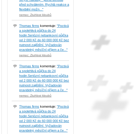
před schválením. Rychlá reakce a
flexibilní možn..."
nemoc: Ztuhlost kloubů
Thomas firms
komentuje:
"Poctivá
a spolehlivá půjčka do 24
hodin.Seriózní nebankovní půjčka
od 2 000 Kč do 60 000 000 Kč bez
nutnosti zajištění. Vyžadován
pravidelný měsíční příjem a če..."
nemoc: Ztuhlost kloubů
Thomas firms
komentuje:
"Poctivá
a spolehlivá půjčka do 24
hodin.Seriózní nebankovní půjčka
od 2 000 Kč do 60 000 000 Kč bez
nutnosti zajištění. Vyžadován
pravidelný měsíční příjem a če..."
nemoc: Ztuhlost kloubů
Thomas firms
komentuje:
"Poctivá
a spolehlivá půjčka do 24
hodin.Seriózní nebankovní půjčka
od 2 000 Kč do 60 000 000 Kč bez
nutnosti zajištění. Vyžadován
pravidelný měsíční příjem a če..."