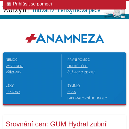
Přihlásit se pomocí
NEMOCI
PRVNÍ POMOC
VYŠETŘENÍ
LIDSKÉ TĚLO
PŘÍZNAKY
ČLÁNKY O ZDRAVÍ
LÉKY
BYLINKY
LÉKÁRNY
ÉČKA
LABORATORNÍ HODNOTY
Srovnání cen: GUM Hydral zubní