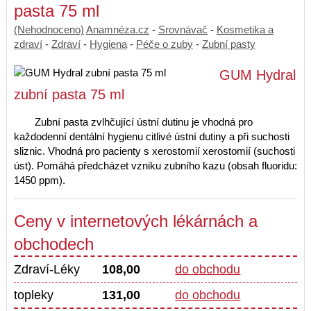
pasta 75 ml
(Nehodnoceno)
Anamnéza.cz
-
Srovnávač
-
Kosmetika a
zdraví
-
Zdraví
-
Hygiena
-
Péče o zuby
-
Zubní pasty
GUM Hydral
zubní pasta 75 ml
Zubní pasta zvlhčující ústní dutinu je vhodná pro
každodenní dentální hygienu citlivé ústní dutiny a při suchosti
sliznic. Vhodná pro pacienty s xerostomií xerostomií (suchosti
úst). Pomáhá předcházet vzniku zubního kazu (obsah fluoridu:
1450 ppm).
Ceny v internetových lékárnách a
obchodech
Zdraví-Léky
108,00
do obchodu
topleky
131,00
do obchodu