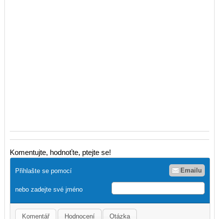
Komentujte, hodnoťte, ptejte se!
Emailu
Přihlašte se pomocí
nebo zadejte své jméno
Komentář
Hodnocení
Otázka