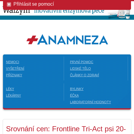
Přihlásit se pomocí
NEMOCI
PRVNÍ POMOC
VYŠETŘENÍ
LIDSKÉ TĚLO
PŘÍZNAKY
ČLÁNKY O ZDRAVÍ
LÉKY
BYLINKY
LÉKÁRNY
ÉČKA
LABORATORNÍ HODNOTY
Srovnání cen: Frontline Tri-Act psi 20-