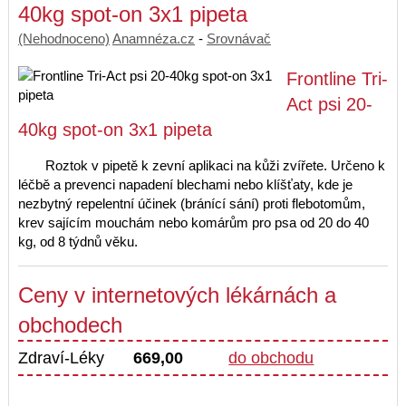
40kg spot-on 3x1 pipeta
(Nehodnoceno)
Anamnéza.cz
-
Srovnávač
Frontline Tri-
Act psi 20-
40kg spot-on 3x1 pipeta
Roztok v pipetě k zevní aplikaci na kůži zvířete. Určeno k
léčbě a prevenci napadení blechami nebo klíšťaty, kde je
nezbytný repelentní účinek (bránící sání) proti flebotomům,
krev sajícím mouchám nebo komárům pro psa od 20 do 40
kg, od 8 týdnů věku.
Ceny v internetových lékárnách a
obchodech
Zdraví-Léky
669,00
do obchodu