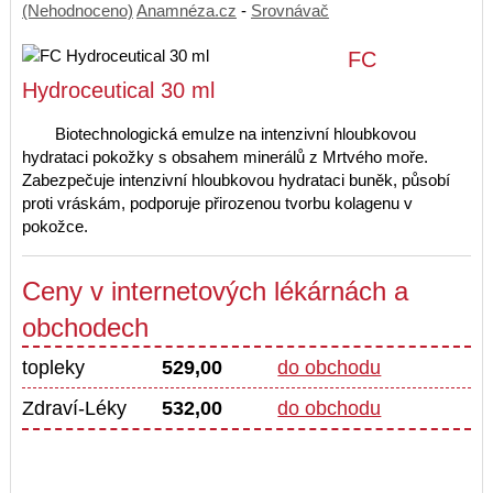
(Nehodnoceno)
Anamnéza.cz
-
Srovnávač
FC
Hydroceutical 30 ml
Biotechnologická emulze na intenzivní hloubkovou
hydrataci pokožky s obsahem minerálů z Mrtvého moře.
Zabezpečuje intenzivní hloubkovou hydrataci buněk, působí
proti vráskám, podporuje přirozenou tvorbu kolagenu v
pokožce.
Ceny v internetových lékárnách a
obchodech
topleky
529,00
do obchodu
Zdraví-Léky
532,00
do obchodu