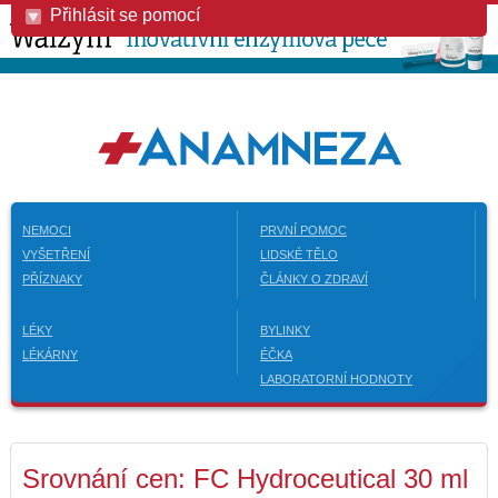
Přihlásit se pomocí
NEMOCI
PRVNÍ POMOC
VYŠETŘENÍ
LIDSKÉ TĚLO
PŘÍZNAKY
ČLÁNKY O ZDRAVÍ
LÉKY
BYLINKY
LÉKÁRNY
ÉČKA
LABORATORNÍ HODNOTY
Srovnání cen: FC Hydroceutical 30 ml