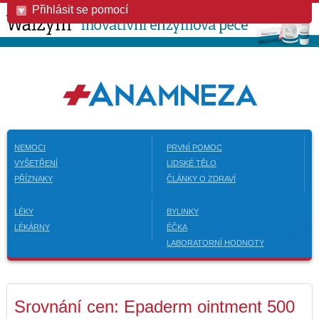
Přihlásit se pomocí
NEMOCI
PRVNÍ POMOC
VYŠETŘENÍ
LIDSKÉ TĚLO
PŘÍZNAKY
ČLÁNKY O ZDRAVÍ
LÉKY
BYLINKY
LÉKÁRNY
ÉČKA
LABORATORNÍ HODNOTY
Srovnání cen: Epaderm ointment 500