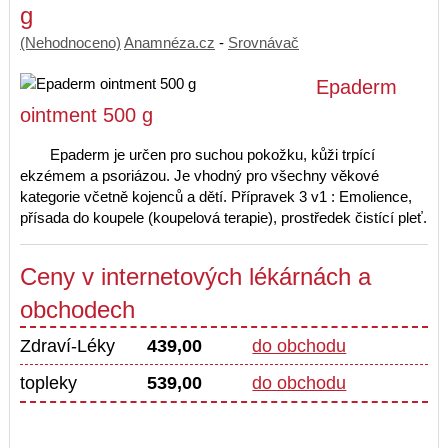
g
(Nehodnoceno)
Anamnéza.cz
-
Srovnávač
Epaderm
ointment 500 g
Epaderm je určen pro suchou pokožku, kůži trpící
ekzémem a psoriázou. Je vhodný pro všechny věkové
kategorie včetně kojenců a dětí. Přípravek 3 v1 : Emolience,
přísada do koupele (koupelová terapie), prostředek čistící pleť.
Ceny v internetových lékárnách a
obchodech
Zdraví-Léky
439,00
do obchodu
topleky
539,00
do obchodu