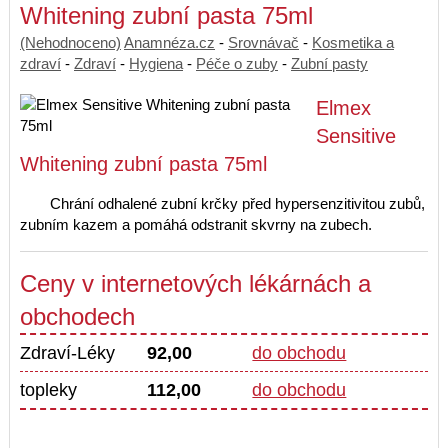
Whitening zubní pasta 75ml
(Nehodnoceno)
Anamnéza.cz
-
Srovnávač
-
Kosmetika a
zdraví
-
Zdraví
-
Hygiena
-
Péče o zuby
-
Zubní pasty
Elmex
Sensitive
Whitening zubní pasta 75ml
Chrání odhalené zubní krčky před hypersenzitivitou zubů,
zubním kazem a pomáhá odstranit skvrny na zubech.
Ceny v internetových lékárnách a
obchodech
Zdraví-Léky
92,00
do obchodu
topleky
112,00
do obchodu