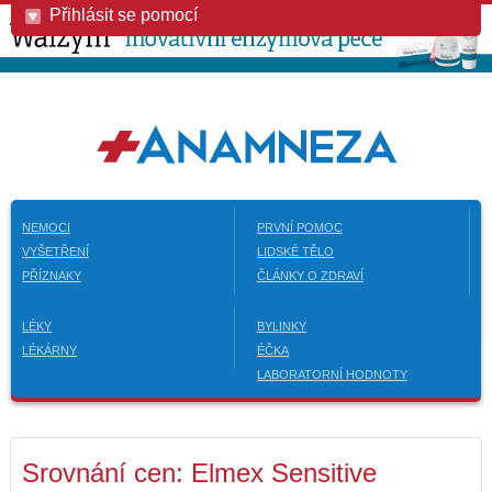
Přihlásit se pomocí
NEMOCI
PRVNÍ POMOC
VYŠETŘENÍ
LIDSKÉ TĚLO
PŘÍZNAKY
ČLÁNKY O ZDRAVÍ
LÉKY
BYLINKY
LÉKÁRNY
ÉČKA
LABORATORNÍ HODNOTY
Srovnání cen: Elmex Sensitive