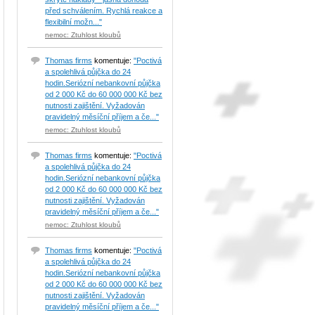
před schválením. Rychlá reakce a
flexibilní možn..."
nemoc: Ztuhlost kloubů
Thomas firms
komentuje:
"Poctivá
a spolehlivá půjčka do 24
hodin.Seriózní nebankovní půjčka
od 2 000 Kč do 60 000 000 Kč bez
nutnosti zajištění. Vyžadován
pravidelný měsíční příjem a če..."
nemoc: Ztuhlost kloubů
Thomas firms
komentuje:
"Poctivá
a spolehlivá půjčka do 24
hodin.Seriózní nebankovní půjčka
od 2 000 Kč do 60 000 000 Kč bez
nutnosti zajištění. Vyžadován
pravidelný měsíční příjem a če..."
nemoc: Ztuhlost kloubů
Thomas firms
komentuje:
"Poctivá
a spolehlivá půjčka do 24
hodin.Seriózní nebankovní půjčka
od 2 000 Kč do 60 000 000 Kč bez
nutnosti zajištění. Vyžadován
pravidelný měsíční příjem a če..."