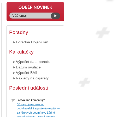
Poradny
Poradna Hojení ran
Kalkulačky
Výpočet data porodu
Datum ovulace
Výpočet BMI
Náklady na cigarety
Poslední události
Stetka Jan komentuje:
"Poskytujeme osobní,
podnikatelské a projektové půjčky
za férových podmínek. Žádné
skryté náklady - jasná dohoda