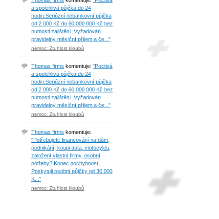
Thomas firms
komentuje:
"Poctivá
a spolehlivá půjčka do 24
hodin.Seriózní nebankovní půjčka
od 2 000 Kč do 60 000 000 Kč bez
nutnosti zajištění. Vyžadován
pravidelný měsíční příjem a če..."
nemoc: Ztuhlost kloubů
Thomas firms
komentuje:
"Poctivá
a spolehlivá půjčka do 24
hodin.Seriózní nebankovní půjčka
od 2 000 Kč do 60 000 000 Kč bez
nutnosti zajištění. Vyžadován
pravidelný měsíční příjem a če..."
nemoc: Ztuhlost kloubů
Thomas firms
komentuje:
"Potřebujete financování na dům,
podnikání, koupi auta, motocyklu,
založení vlastní firmy, osobní
potřeby? Konec pochybností.
Poskytuji osobní půjčky od 30 000
K..."
nemoc: Ztuhlost kloubů