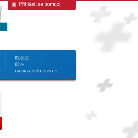
Přihlásit se pomocí
BYLINKY
ÉČKA
LABORATORNÍ HODNOTY