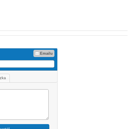
Emailu
zka