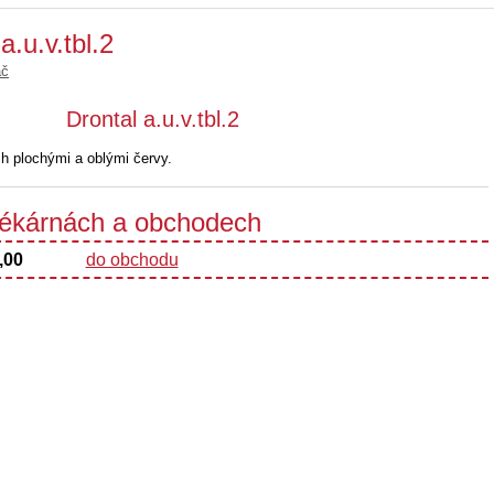
a.u.v.tbl.2
ač
Drontal a.u.v.tbl.2
h plochými a oblými červy.
 lékárnách a obchodech
,00
do obchodu