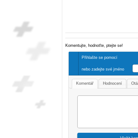
Komentujte, hodnoťte, ptejte se!
Přihlašte se pomocí
nebo zadejte své jméno
Komentář
Hodnocení
Otá