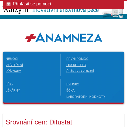
Přihlásit se pomocí
NEMOCI
PRVNÍ POMOC
VYŠETŘENÍ
LIDSKÉ TĚLO
PŘÍZNAKY
ČLÁNKY O ZDRAVÍ
LÉKY
BYLINKY
LÉKÁRNY
ÉČKA
LABORATORNÍ HODNOTY
Srovnání cen: Ditustat