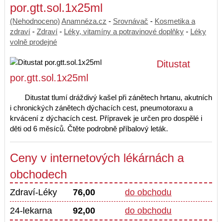
por.gtt.sol.1x25ml
(Nehodnoceno)
Anamnéza.cz
-
Srovnávač
-
Kosmetika a
zdraví
-
Zdraví
-
Léky, vitamíny a potravinové doplňky
-
Léky
volně prodejné
Ditustat
por.gtt.sol.1x25ml
Ditustat tlumí dráždivý kašel při zánětech hrtanu, akutních
i chronických zánětech dýchacích cest, pneumotoraxu a
krvácení z dýchacích cest. Přípravek je určen pro dospělé i
děti od 6 měsíců. Čtěte podrobně příbalový leták.
Ceny v internetových lékárnách a
obchodech
Zdraví-Léky
76,00
do obchodu
24-lekarna
92,00
do obchodu