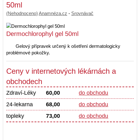
50ml
(Nehodnoceno)
Anamnéza.cz
-
Srovnávač
Dermochlorophyl gel 50ml
Gelový přípravek určený k ošetření dermatologicky
problémové pokožky.
Ceny v internetových lékárnách a
obchodech
Zdraví-Léky
60,00
do obchodu
24-lekarna
68,00
do obchodu
topleky
73,00
do obchodu