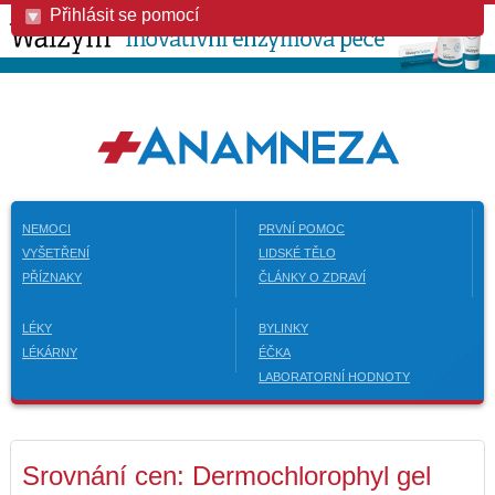
Přihlásit se pomocí
NEMOCI
PRVNÍ POMOC
VYŠETŘENÍ
LIDSKÉ TĚLO
PŘÍZNAKY
ČLÁNKY O ZDRAVÍ
LÉKY
BYLINKY
LÉKÁRNY
ÉČKA
LABORATORNÍ HODNOTY
Srovnání cen: Dermochlorophyl gel