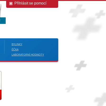
Přihlásit se pomocí
BYLINKY
ÉČKA
LABORATORNÍ HODNOTY