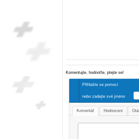
Komentujte, hodnoťte, ptejte se!
Přihlašte se pomocí
nebo zadejte své jméno
Komentář
Hodnocení
Otá