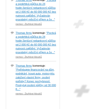
Thomas firms
komentuje:
"Poctivá
a spolehlivá půjčka do 24
hodin.Seriózní nebankovní půjčka
od 2 000 Kč do 60 000 000 Kč bez
nutnosti zajištění. Vyžadován
pravidelný měsíční příjem a če..."
nemoc: Ztuhlost kloubů
Thomas firms
komentuje:
"Poctivá
a spolehlivá půjčka do 24
hodin.Seriózní nebankovní půjčka
od 2 000 Kč do 60 000 000 Kč bez
nutnosti zajištění. Vyžadován
pravidelný měsíční příjem a če..."
nemoc: Ztuhlost kloubů
Thomas firms
komentuje:
"Potřebujete financování na dům,
podnikání, koupi auta, motocyklu,
založení vlastní firmy, osobní
potřeby? Konec pochybností.
Poskytuji osobní půjčky od 30 000
K..."
nemoc: Ztuhlost kloubů