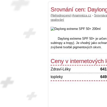
Srovnání cen: Daylon
(Nehodnoceno)
Anamnéza.cz
-
Srovnáv
opalování
Daylong extreme SPF 50+ je určen
subtropy a tropy). Je vhodný jako ochrana 
zvýšené tvorbě pigmentových skvrn.
Ceny v internetových
Zdraví-Léky
641
topleky
649