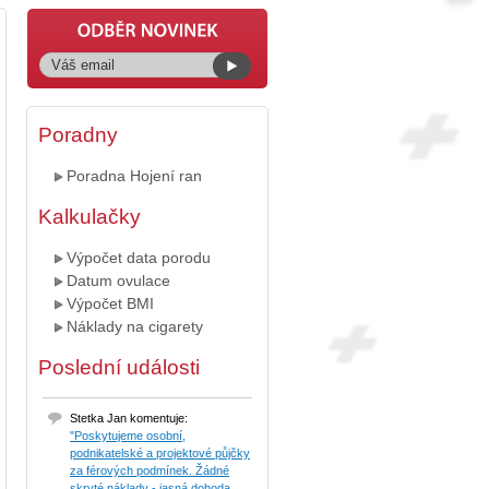
Poradny
Poradna Hojení ran
Kalkulačky
Výpočet data porodu
Datum ovulace
Výpočet BMI
Náklady na cigarety
Poslední události
Stetka Jan komentuje:
"Poskytujeme osobní,
podnikatelské a projektové půjčky
za férových podmínek. Žádné
skryté náklady - jasná dohoda