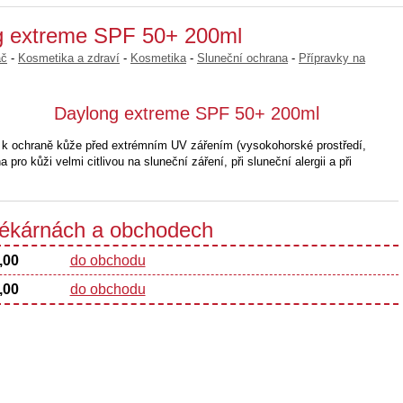
g extreme SPF 50+ 200ml
ač
-
Kosmetika a zdraví
-
Kosmetika
-
Sluneční ochrana
-
Přípravky na
Daylong extreme SPF 50+ 200ml
 k ochraně kůže před extrémním UV zářením (vysokohorské prostředí,
pro kůži velmi citlivou na sluneční záření, při sluneční alergii a při
 lékárnách a obchodech
,00
do obchodu
,00
do obchodu