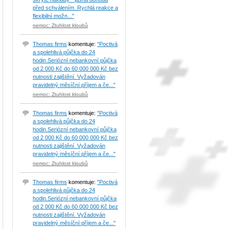
před schválením. Rychlá reakce a
flexibilní možn..."
nemoc: Ztuhlost kloubů
Thomas firms
komentuje:
"Poctivá
a spolehlivá půjčka do 24
hodin.Seriózní nebankovní půjčka
od 2 000 Kč do 60 000 000 Kč bez
nutnosti zajištění. Vyžadován
pravidelný měsíční příjem a če..."
nemoc: Ztuhlost kloubů
Thomas firms
komentuje:
"Poctivá
a spolehlivá půjčka do 24
hodin.Seriózní nebankovní půjčka
od 2 000 Kč do 60 000 000 Kč bez
nutnosti zajištění. Vyžadován
pravidelný měsíční příjem a če..."
nemoc: Ztuhlost kloubů
Thomas firms
komentuje:
"Poctivá
a spolehlivá půjčka do 24
hodin.Seriózní nebankovní půjčka
od 2 000 Kč do 60 000 000 Kč bez
nutnosti zajištění. Vyžadován
pravidelný měsíční příjem a če..."