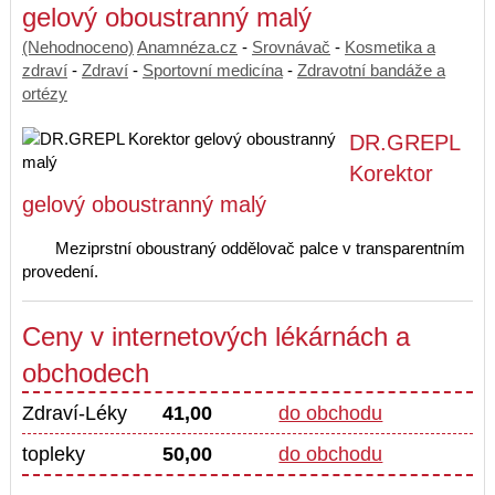
gelový oboustranný malý
(Nehodnoceno)
Anamnéza.cz
-
Srovnávač
-
Kosmetika a
zdraví
-
Zdraví
-
Sportovní medicína
-
Zdravotní bandáže a
ortézy
DR.GREPL
Korektor
gelový oboustranný malý
Meziprstní oboustraný oddělovač palce v transparentním
provedení.
Ceny v internetových lékárnách a
obchodech
Zdraví-Léky
41,00
do obchodu
topleky
50,00
do obchodu