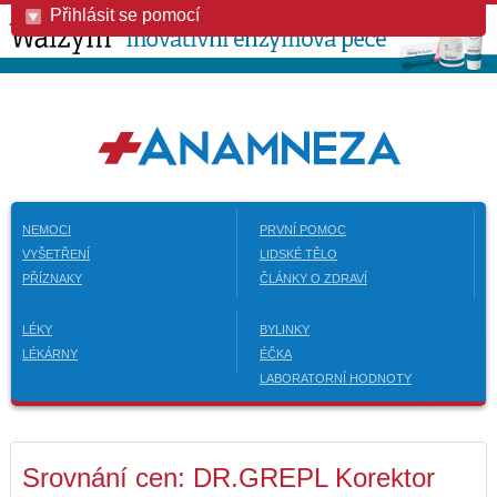
Přihlásit se pomocí
NEMOCI
PRVNÍ POMOC
VYŠETŘENÍ
LIDSKÉ TĚLO
PŘÍZNAKY
ČLÁNKY O ZDRAVÍ
LÉKY
BYLINKY
LÉKÁRNY
ÉČKA
LABORATORNÍ HODNOTY
Srovnání cen: DR.GREPL Korektor