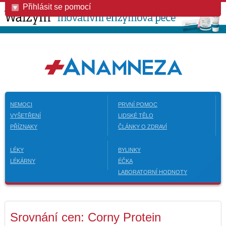
Přihlásit se pomocí
NEMOCI
PRVNÍ POMOC
VYŠETŘENÍ
LIDSKÉ TĚLO
PŘÍZNAKY
ČLÁNKY O ZDRAVÍ
LÉKY
BYLINKY
LÉKÁRNY
ÉČKA
LABORATORNÍ HODNOTY
Srovnání cen: Corny Protein