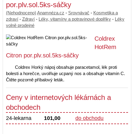
por.plv.sol.5ks-sáčky
(Nehodnoceno)
Anamnéza.cz
-
Srovnávač
-
Kosmetika a
zdraví
-
Zdraví
-
Léky, vitamíny a potravinové doplňky
-
Léky
volně prodejné
Coldrex
HotRem
Citron por.plv.sol.5ks-sáčky
Coldrex Horký nápoj obsahuje paracetamol, lék proti
bolesti a horečce, uvolňuje ucpaný nos a obsahuje vitamin C.
Čtěte pozorně příbalový leták.
Ceny v internetových lékárnách a
obchodech
24-lekarna
101,00
do obchodu