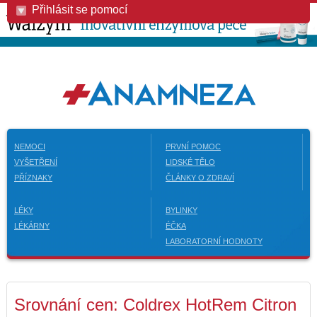
Přihlásit se pomocí
NEMOCI
PRVNÍ POMOC
VYŠETŘENÍ
LIDSKÉ TĚLO
PŘÍZNAKY
ČLÁNKY O ZDRAVÍ
LÉKY
BYLINKY
LÉKÁRNY
ÉČKA
LABORATORNÍ HODNOTY
Srovnání cen: Coldrex HotRem Citron