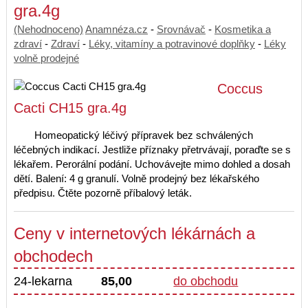
gra.4g
(Nehodnoceno)
Anamnéza.cz
-
Srovnávač
-
Kosmetika a
zdraví
-
Zdraví
-
Léky, vitamíny a potravinové doplňky
-
Léky
volně prodejné
Coccus
Cacti CH15 gra.4g
Homeopatický léčivý přípravek bez schválených
léčebných indikací. Jestliže příznaky přetrvávají, poraďte se s
lékařem. Perorální podání. Uchovávejte mimo dohled a dosah
dětí. Balení: 4 g granulí. Volně prodejný bez lékařského
předpisu. Čtěte pozorně příbalový leták.
Ceny v internetových lékárnách a
obchodech
24-lekarna
85,00
do obchodu