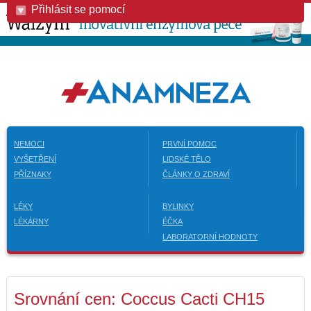
Přihlásit se pomocí
NEMOCI
PRVNÍ POMOC
VYŠETŘENÍ
LIDSKÉ TĚLO
PŘÍZNAKY
ČLÁNKY O ZDRAVÍ
LÉKY
BYLINKY
LÉKÁRNY
ÉČKA
LABORATORNÍ HODNOTY
Srovnání cen: Coccus Cacti CH15