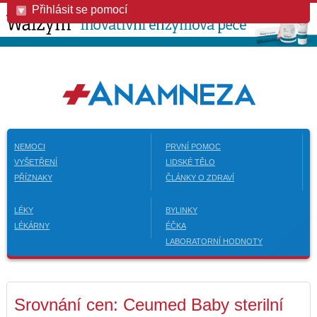
Přihlásit se pomocí
NEMOCI
PRVNÍ POMOC
VYŠETŘENÍ
LIDSKÉ TĚLO
PŘÍZNAKY
ČLÁNKY O ZDRAVÍ
LÉKY
BYLINKY
LÉKÁRNY
ÉČKA
LABORATORNÍ HODNOTY
Srovnání cen: Ceumed Baby sterilní