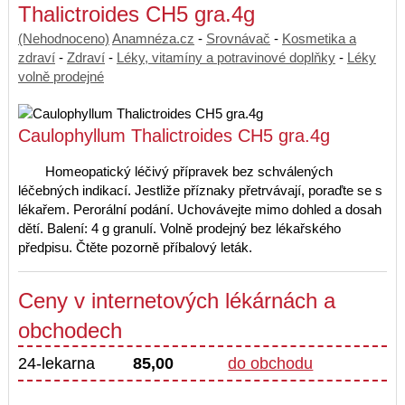
Thalictroides CH5 gra.4g
(Nehodnoceno)
Anamnéza.cz
-
Srovnávač
-
Kosmetika a
zdraví
-
Zdraví
-
Léky, vitamíny a potravinové doplňky
-
Léky
volně prodejné
Caulophyllum Thalictroides CH5 gra.4g
Homeopatický léčivý přípravek bez schválených
léčebných indikací. Jestliže příznaky přetrvávají, poraďte se s
lékařem. Perorální podání. Uchovávejte mimo dohled a dosah
dětí. Balení: 4 g granulí. Volně prodejný bez lékařského
předpisu. Čtěte pozorně příbalový leták.
Ceny v internetových lékárnách a
obchodech
24-lekarna
85,00
do obchodu