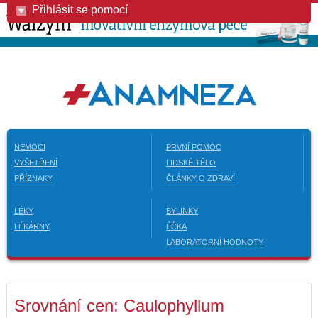
Přihlásit se pomocí
NEMOCI
PRVNÍ POMOC
VYŠETŘENÍ
LIDSKÉ TĚLO
PŘÍZNAKY
ČLÁNKY O ZDRAVÍ
LÉKY
BYLINKY
LÉKÁRNY
ÉČKA
LABORATORNÍ HODNOTY
Srovnání cen: Caulophyllum