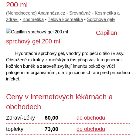
200 ml
(Nehodnoceno)
Anamnéza.cz
-
Srovnávač
-
Kosmetika a
zdraví
-
Kosmetika
-
Tělová kosmetika
-
Sprchové gely
Capillan
sprchový gel 200 ml
Hydratační sprchový gel, vhodný pro péči o tělo i vlasy.
Obsažené extrakty z mořských řas přispívají k regeneraci
kožních buněk a zároveň zvyšují imunitu pokožky vůči
patogenním organismům, čímž ji účinně chrání před případnou
infekcí.
Ceny v internetových lékárnách a
obchodech
Zdraví-Léky
60,00
do obchodu
topleky
73,00
do obchodu