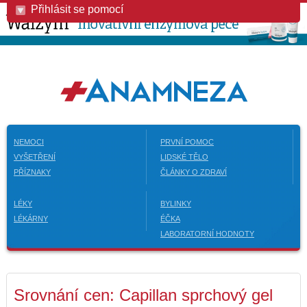
Přihlásit se pomocí
NEMOCI
PRVNÍ POMOC
VYŠETŘENÍ
LIDSKÉ TĚLO
PŘÍZNAKY
ČLÁNKY O ZDRAVÍ
LÉKY
BYLINKY
LÉKÁRNY
ÉČKA
LABORATORNÍ HODNOTY
Srovnání cen: Capillan sprchový gel