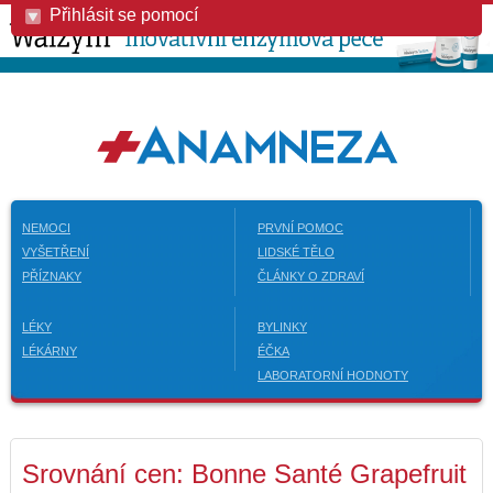
Přihlásit se pomocí
NEMOCI
PRVNÍ POMOC
VYŠETŘENÍ
LIDSKÉ TĚLO
PŘÍZNAKY
ČLÁNKY O ZDRAVÍ
LÉKY
BYLINKY
LÉKÁRNY
ÉČKA
LABORATORNÍ HODNOTY
Srovnání cen: Bonne Santé Grapefruit