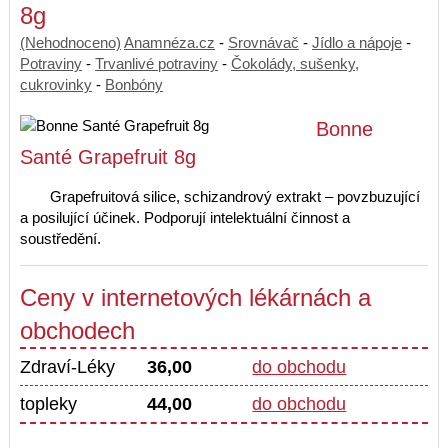
8g
(Nehodnoceno)
Anamnéza.cz
-
Srovnávač
-
Jídlo a nápoje
-
Potraviny
-
Trvanlivé potraviny
-
Čokolády, sušenky,
cukrovinky
-
Bonbóny
Bonne
Santé Grapefruit 8g
Grapefruitová silice, schizandrový extrakt – povzbuzující
a posilující účinek. Podporují intelektuální činnost a
soustředění.
Ceny v internetových lékárnách a
obchodech
Zdraví-Léky
36,00
do obchodu
topleky
44,00
do obchodu