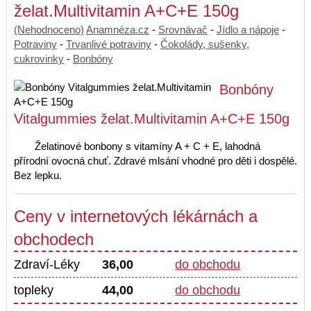
želat.Multivitamin A+C+E 150g
(Nehodnoceno)
Anamnéza.cz
-
Srovnávač
-
Jídlo a nápoje
-
Potraviny
-
Trvanlivé potraviny
-
Čokolády, sušenky,
cukrovinky
-
Bonbóny
Bonbóny
Vitalgummies želat.Multivitamin A+C+E 150g
Želatinové bonbony s vitamíny A + C + E, lahodná
přírodní ovocná chuť. Zdravé mlsání vhodné pro děti i dospělé.
Bez lepku.
Ceny v internetových lékárnách a
obchodech
Zdraví-Léky
36,00
do obchodu
topleky
44,00
do obchodu