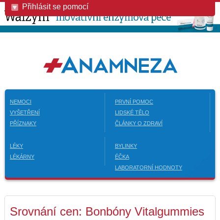
Přihlásit se pomocí
NEMOCI
PRVNÍ POMOC
VYŠETŘENÍ
LIDSKÉ TĚLO
PŘÍZNAKY
ČLÁNKY O ZDRAVÍ
LÉKY
BYLINKY
LÉKÁRNY
ÉČKA
LABORATORNÍ HODNOTY
Srovnání cen: Bonbóny Vitalgummies